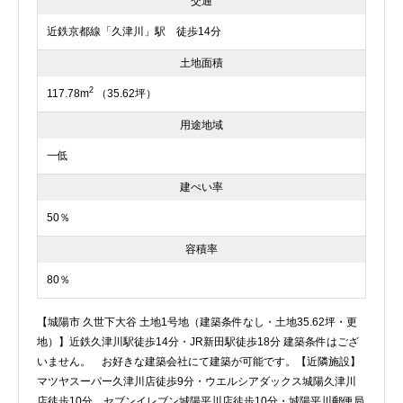
交通
近鉄京都線「久津川」駅 徒歩14分
土地面積
2
117.78m
（35.62坪）
用途地域
一低
建ぺい率
50％
容積率
80％
【城陽市 久世下大谷 土地1号地（建築条件なし・土地35.62坪・更
地）】近鉄久津川駅徒歩14分・JR新田駅徒歩18分 建築条件はござ
いません。 お好きな建築会社にて建築が可能です。【近隣施設】
マツヤスーパー久津川店徒歩9分・ウエルシアダックス城陽久津川
店徒歩10分 セブンイレブン城陽平川店徒歩10分・城陽平川郵便局