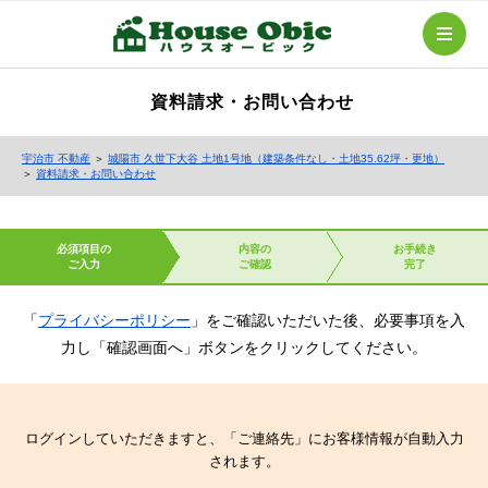
資料請求・お問い合わせ
宇治市 不動産
＞
城陽市 久世下大谷 土地1号地（建築条件なし・土地35.62坪・更地）
＞
資料請求・お問い合わせ
必須項目の
内容の
お手続き
ご入力
ご確認
完了
「
プライバシーポリシー
」をご確認いただいた後、必要事項を入
力し「確認画面へ」ボタンをクリックしてください。
ログインしていただきますと、「ご連絡先」にお客様情報が自動入力
されます。