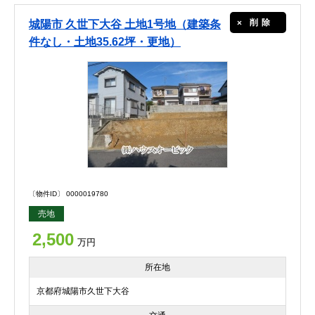
削除
城陽市 久世下大谷 土地1号地（建築条
件なし・土地35.62坪・更地）
〔物件ID〕 0000019780
売地
2,500
万円
所在地
京都府城陽市久世下大谷