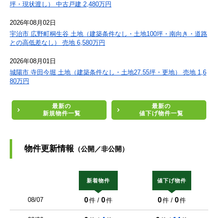
坪・現状渡し） 中古戸建 2,480万円
2026年08月02日
宇治市 広野町桐生谷 土地（建築条件なし・土地100坪・南向き・道路
との高低差なし） 売地 6,580万円
2026年08月01日
城陽市 寺田今堀 土地（建築条件なし・土地27.55坪・更地） 売地 1,6
80万円
最新の
最新の
新規物件一覧
値下げ物件一覧
物件更新情報
（公開／非公開）
新着物件
値下げ物件
0
0
0
0
08/07
件 /
件
件 /
件