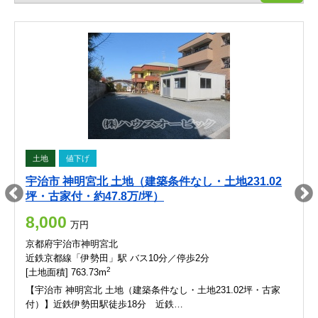
土地
値下げ
宇治市 神明宮北 土地（建築条件なし・土地231.02
坪・古家付・約47.8万/坪）
8,000
万円
京都府宇治市神明宮北
近鉄京都線「伊勢田」駅 バス10分／停歩2分
2
[土地面積] 763.73m
【宇治市 神明宮北 土地（建築条件なし・土地231.02坪・古家
付）】近鉄伊勢田駅徒歩18分 近鉄…