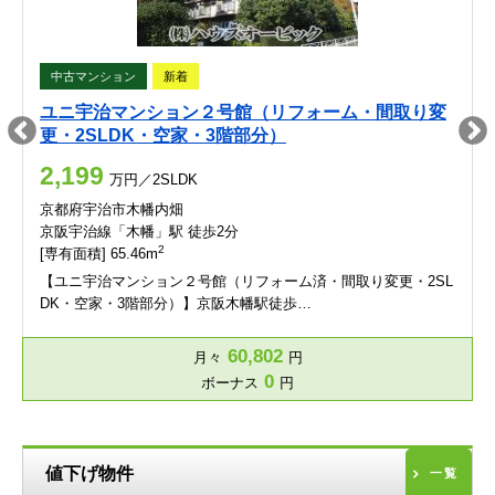
中古マンション
新着
ユニ宇治マンション２号館（リフォーム・間取り変
更・2SLDK・空家・3階部分）
2,199
万円／2SLDK
京都府宇治市木幡内畑
京阪宇治線「木幡」駅 徒歩2分
2
[専有面積] 65.46m
【ユニ宇治マンション２号館（リフォーム済・間取り変更・2SL
DK・空家・3階部分）】京阪木幡駅徒歩…
60,802
月々
円
0
ボーナス
円
値下げ物件
一覧