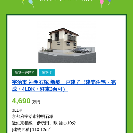
新築一戸建て
値下げ
宇治市 神明石塚 新築一戸建て（建売住宅・完
成・4LDK・駐車3台可）
4,690
万円
3LDK
京都府宇治市神明石塚
近鉄京都線「伊勢田」駅 徒歩10分
2
[建物面積] 110.12m