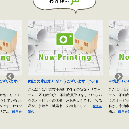
声
お客様の
ざいます(^
I様この度はありがとうございます（^o^)/
ｗ様ありがと
こんにちは宇治市小倉町で住宅の新築・リフォ
こんにちは宇
新築・リフォ
ーム・ 不動産仲介・不動産買取りをしている ハ
ーム・不動産
をしている ハ
ウスオービックの店長：おおみょうです。(^o^)/
ウスオービック
。(^o^)/
私が、宇治市・城陽市・久御山エリア...
私が、宇治市
続きを
ア...
物...
続きを
読む
続きを