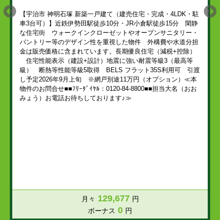
【宇治市 神明石塚 新築一戸建て（建売住宅・完成・4LDK・駐
車3台可）】近鉄伊勢田駅徒歩10分・JR小倉駅徒歩15分 閑静
な住宅街 ウォークインクローゼットやオープンサニタリー・
パントリー等のデザイン性を重視した物件 外構費や水道分担
金は販売価格に含まれています。長期優良住宅（減税+控除）
住宅性能表示（建設+設計）地震に強い耐震等級3（最高等
級） 断熱等性能等級5取得 BELS フラット35S利用可 引渡
し予定2026年9月上旬 ※網戸別途11万円（オプション）≪本
物件のお問合せ■■ﾌﾘｰﾀﾞｲﾔﾙ：0120-84-8800■■担当大名（おお
みょう）お電話お待ちしております♪≫
129,677
月々
円
0
ボーナス
円