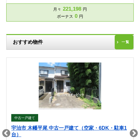
221,198
月々
円
0
ボーナス
円
おすすめ物件
一覧
中古一戸建て
宇治市 木幡平尾 中古一戸建て（空家・6DK・駐車1
台）