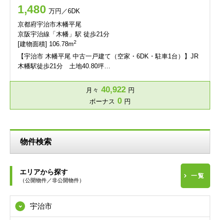
1,480
万円／6DK
京都府宇治市木幡平尾
京阪宇治線「木幡」駅 徒歩21分
2
[建物面積] 106.78m
【宇治市 木幡平尾 中古一戸建て（空家・6DK・駐車1台）】JR
木幡駅徒歩21分 土地40.80坪…
40,922
月々
円
0
ボーナス
円
物件検索
エリアから探す
一覧
（公開物件／非公開物件）
宇治市