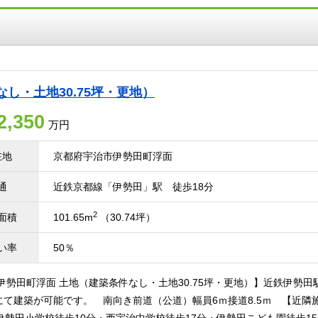
し・土地30.75坪・更地）
2,350
万円
在地
京都府宇治市伊勢田町浮面
通
近鉄京都線「伊勢田」駅 徒歩18分
2
面積
101.65m
（30.74坪）
い率
50％
伊勢田町浮面 土地（建築条件なし・土地30.75坪・更地）】近鉄伊勢
にて建築が可能です。 南向き前道（公道）幅員6ｍ接道8.5ｍ 【近隣