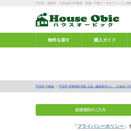
宇治市・城陽市・久御山町の不動産・新築一戸建て・中古マンション情
物件を探す
購入ガイド
宇治市 不動産
＞
宇治市 伊勢田町浮面 土地（建築条件なし・土地30.7
必須項目の
ご入力
「
プライバシーポリシー
」