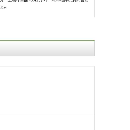
分 土地坪単価76.42万/坪 ≪本物件のお問合せ
す♪≫