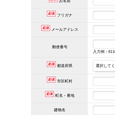
お名前
必須
フリガナ
必須
メールアドレス
郵便番号
入力例：61
必須
都道府県
必須
市区町村
必須
町名・番地
建物名