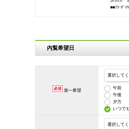
歩35分 
■■ﾌﾘｰﾀ
内覧希望日
午前
必須
第一希望
午後
夕方
いつで