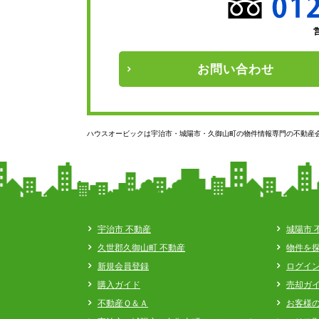
お問い
合わせ
ハウスオービックは宇治市・城陽市・久御山町の物件情報専門の不動産
宇治市 不動産
城陽市 
久世郡久御山町 不動産
物件を
新規会員登録
ログイ
購入ガイド
売却ガ
不動産Ｑ＆Ａ
お客様