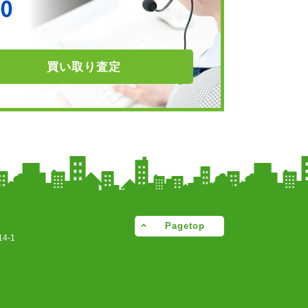
買い取り
査定
Pagetop
4-1