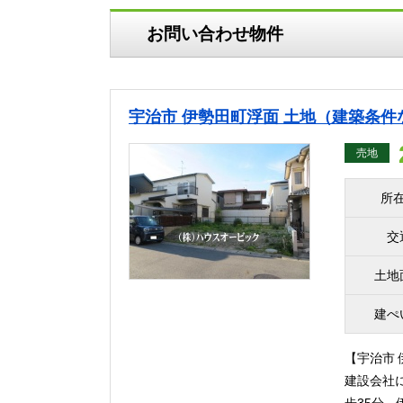
お問い合わせ物件
宇治市 伊勢田町浮面 土地（建築条件な
売地
所
交
土地
建ぺ
【宇治市 
建設会社