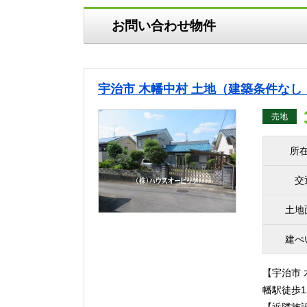
お問い合わせ物件
宇治市 木幡中村 土地（建築条件なし・土
売地
所
交
土地
建ぺ
【宇治市 
幡駅徒歩