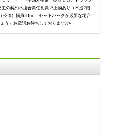
ァミリーマート宇治木幡店（徒歩９分）ドラッグ
売主の契約不適合責任免責※上物あり（木造2階
道（公道）幅員3.8ｍ セットバックが必要な場合
（おおみょう）お電話お待ちしております♪≫