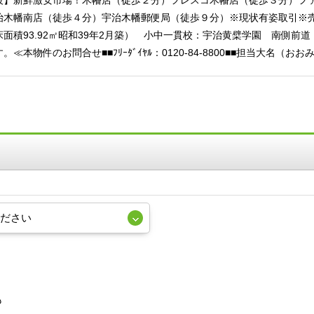
設】新鮮激安市場！木幡店（徒歩２分）フレスコ木幡店（徒歩３分）フ
治木幡南店（徒歩４分）宇治木幡郵便局（徒歩９分）※現状有姿取引※
面積93.92㎡昭和39年2月築） 小中一貫校：宇治黄檗学園 南側前
。≪本物件のお問合せ■■ﾌﾘｰﾀﾞｲﾔﾙ：0120-84-8800■■担当大名
も