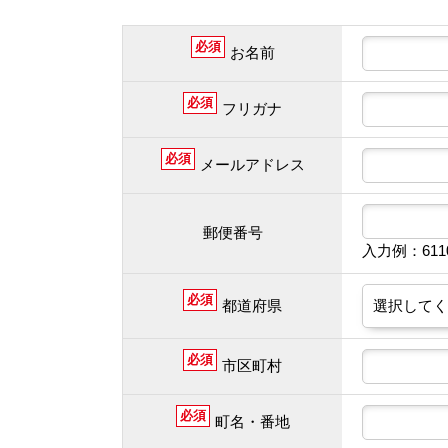
必須
お名前
必須
フリガナ
必須
メールアドレス
郵便番号
入力例：61
必須
都道府県
必須
市区町村
必須
町名・番地