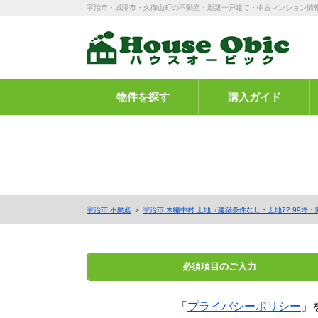
宇治市・城陽市・久御山町の不動産・新築一戸建て・中古マンション情
物件を探す
購入ガイド
宇治市 不動産
＞
宇治市 木幡中村 土地（建築条件なし・土地72.99坪・間
必須項目の
ご入力
「
プライバシーポリシー
」