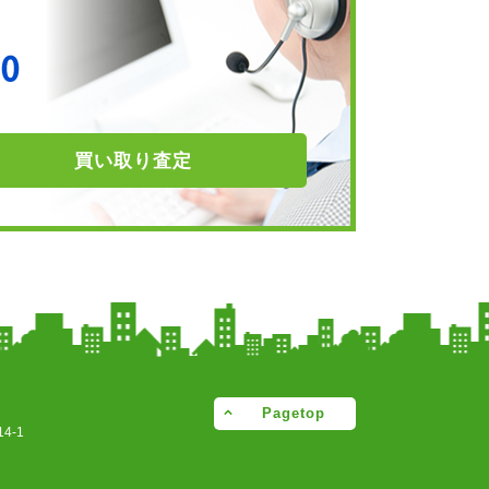
買い取り
査定
Pagetop
4-1