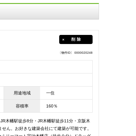
削除
〔物件ID〕 0000020248
用途地域
一住
容積率
160％
】JR木幡駅徒歩8分・JR木幡駅徒歩11分・京阪木
ません。お好きな建築会社にて建築が可能です。