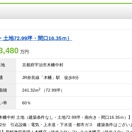
地72.99坪・間口16.35ｍ）
3,480
万円
在地
京都府宇治市木幡中村
通
JR奈良線「木幡」駅 徒歩8分
2
面積
241.32m
（72.99坪）
い率
60％
木幡中村 土地（建築条件なし・土地72.99坪・南向き・間口16.35ｍ）
12分 引込設備：電気・上水道・下水道・都市ガス 建築条件はござい