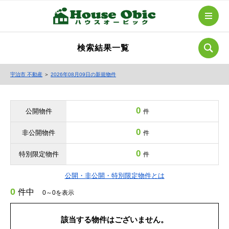
検索結果一覧
宇治市 不動産
＞
2026年08月09日の新規物件
0
公開物件
件
0
非公開物件
件
0
特別限定物件
件
公開・非公開・特別限定物件とは
0
件中
0～0を表示
該当する物件はございません。