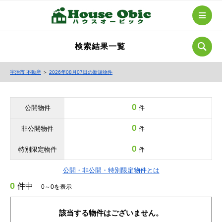
検索結果一覧
宇治市 不動産
＞
2026年08月07日の新規物件
0
公開物件
件
0
非公開物件
件
0
特別限定物件
件
公開・非公開・特別限定物件とは
0
件中
0～0を表示
該当する物件はございません。