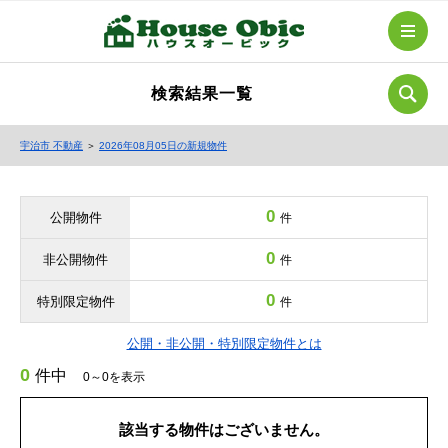
検索結果一覧
宇治市 不動産
＞
2026年08月05日の新規物件
0
公開物件
件
0
非公開物件
件
0
特別限定物件
件
公開・非公開・特別限定物件とは
0
件中
0～0を表示
該当する物件はございません。