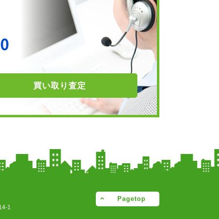
買い取り
査定
Pagetop
4-1