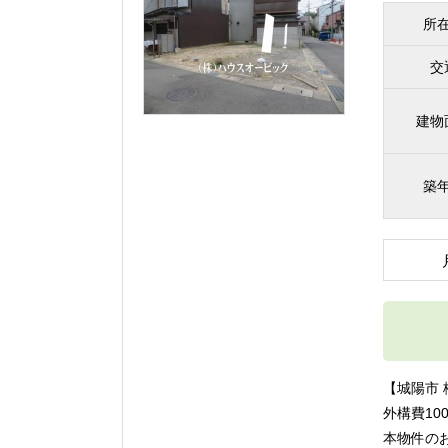
所
交
建物
築
【城陽市
外構費10
本物件のお