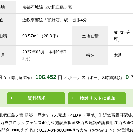
在地
京都府城陽市枇杷庄島ノ宮
通
近鉄京都線「富野荘」駅 徒歩4分
2
90.30m
（
2
面積
93.57m
（28.3坪）
土地面積
坪）
2027年03月（令和9年0
年月
構造
木造
3月）
106,452
0
月々
円
ボーナス
（毎月返済額）
（ボーナス時加算額）
資料請求
検討リスト
に追加
 枇杷庄島ノ宮 新築一戸建て（未完成・4LDＫ・更地）】近鉄富野荘駅徒
0万※ブロックフェンス40万※施設負担金85万※建築確認費用70万※全
問合せ■■ﾌﾘｰﾀﾞｲﾔﾙ：0120-84-8800■■担当大名（おおみょう）お電