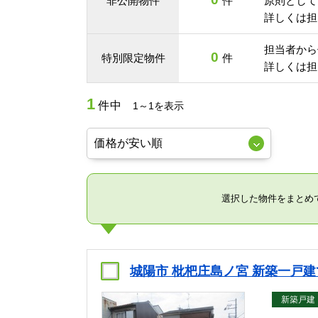
非公開物件
件
原則として
詳しくは担
担当者から
0
特別限定物件
件
詳しくは担
1
件中
1～1を表示
選択した物件をまとめ
城陽市 枇杷庄島ノ宮 新築一戸建
新築戸建