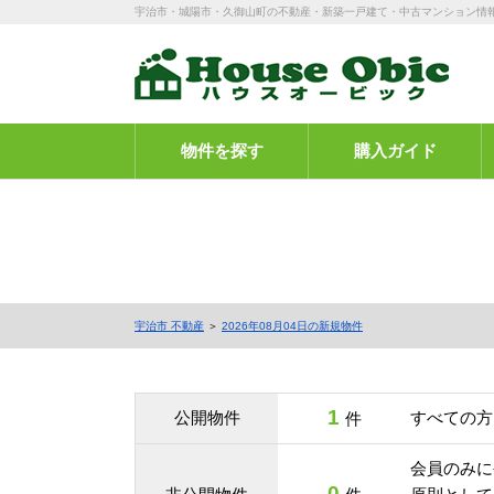
宇治市・城陽市・久御山町の不動産・新築一戸建て・中古マンション情
物件を探す
購入ガイド
宇治市 不動産
＞
2026年08月04日の新規物件
1
公開物件
すべての方
件
会員のみに
0