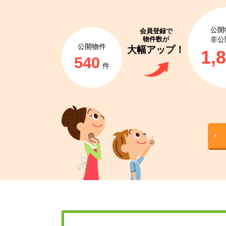
公開
会員登録で
物件数が
非公
公開物件
大幅アップ！
1,
540
件