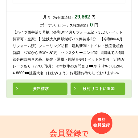
29,862
月々
円
（毎月返済額）
0
ボーナス
円
（ボーナス時加算額）
【ハイツ西宇治５号棟（令和8年4月リフォーム済・3LDK・ペット
飼育可・空家）】近鉄大久保駅栄町バス停徒歩2分 【令和8年4月
リフォーム済】フローリング貼替、建具新調・トイレ・洗面化粧台
新調 和室から洋室へ変更 ハウスクリーニング等 5階建ての4階
部分南西向きの為、採光・通風・眺望良好!！ペット飼育可 近隣ガ
レージあり（7700円/月）≪本物件のお問合せ■■ﾌﾘｰﾀﾞｲﾔﾙ：0120-8
4-8800■■担当大名（おおみょう）お電話お待ちしております♪≫
資料請求
検討リスト
に追加
会員登録
で