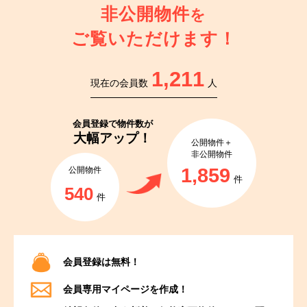
非公開物件
を
ご覧いただけます！
1,211
現在の会員数
人
会員登録で
物件数が
大幅アップ！
公開物件＋
非公開物件
1,859
公開物件
件
540
件
会員登録は無料！
会員専用マイページを作成！