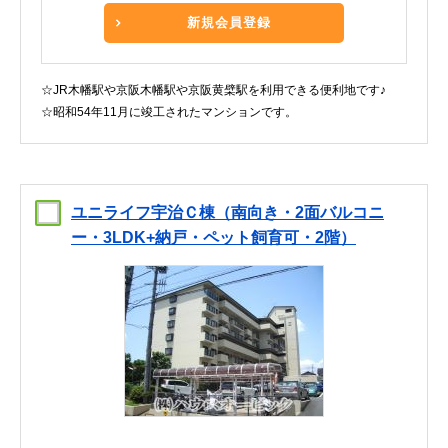
新規会員登録
☆JR木幡駅や京阪木幡駅や京阪黄檗駅を利用できる便利地です♪
☆昭和54年11月に竣工されたマンションです。
ユニライフ宇治Ｃ棟（南向き・2面バルコニ
ー・3LDK+納戸・ペット飼育可・2階）