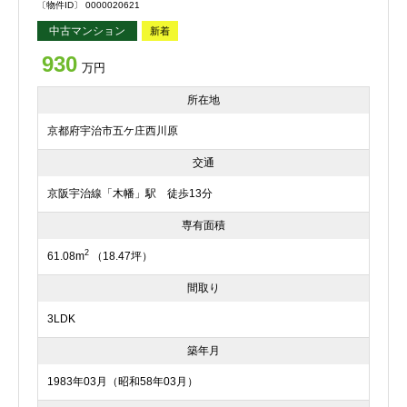
〔物件ID〕 0000020621
中古マンション
新着
930
万円
所在地
京都府宇治市五ケ庄西川原
交通
京阪宇治線「木幡」駅 徒歩13分
専有面積
2
61.08m
（18.47坪）
間取り
3LDK
築年月
1983年03月（昭和58年03月）