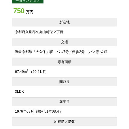
中古マンション
750
万円
所在地
京都府久世郡久御山町栄２丁目
交通
近鉄京都線「大久保」駅 バス7分／停歩2分 （バス停 栄町）
専有面積
2
67.49m
（20.41坪）
間取り
3LDK
築年月
1976年08月（昭和51年08月）
所在階／階数