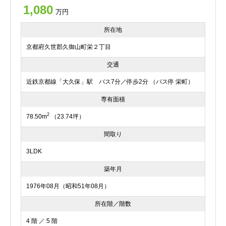
1,080
万円
所在地
京都府久世郡久御山町栄２丁目
交通
近鉄京都線「大久保」駅 バス7分／停歩2分 （バス停 栄町）
専有面積
2
78.50m
（23.74坪）
間取り
3LDK
築年月
1976年08月（昭和51年08月）
所在階／階数
4 階 ／ 5 階