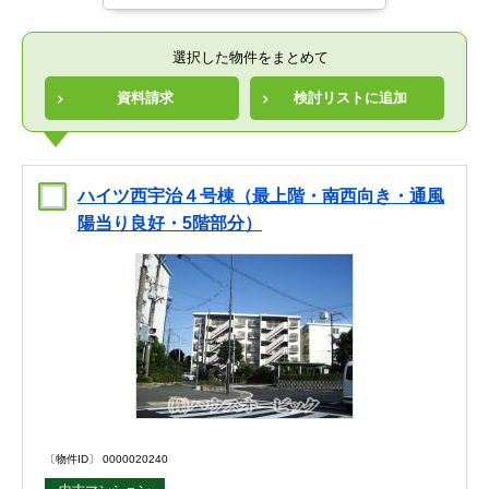
選択した物件をまとめて
資料請求
検討リストに追加
ハイツ西宇治４号棟（最上階・南西向き・通風
陽当り良好・5階部分）
〔物件ID〕 0000020240