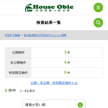
検索結果一覧
宇治市 不動産
＞
毎月返済額が2万円台のマンション情報
3
公開物件
件
4
非公開物件
件
0
特別限定物件
件
公開・非公開・特別限定物件とは
6
件中
1～6を表示