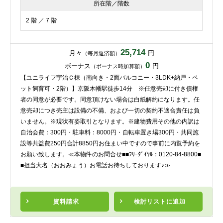
所在階／階数
2 階 ／ 7 階
25,714
月々
円
（毎月返済額）
0
ボーナス
円
（ボーナス時加算額）
【ユニライフ宇治Ｃ棟（南向き・2面バルコニー・3LDK+納戸・ペ
ット飼育可・2階）】京阪木幡駅徒歩14分 ※任意売却に付き債権
者の同意が必要です。同意頂けない場合は白紙解約になります。任
意売却につき売主は設備の不備、および一切の契約不適合責任は負
いません。※現状有姿取引となります。※建物費用その他の内訳は
自治会費：300円・駐車料：8000円・自転車置き場300円・共同施
設等共益費250円合計8850円お住まい中ですので事前に内覧予約を
お願い致します。≪本物件のお問合せ■■ﾌﾘｰﾀﾞｲﾔﾙ：0120-84-8800■
■担当大名（おおみょう）お電話お待ちしております♪≫
資料請求
検討リスト
に追加