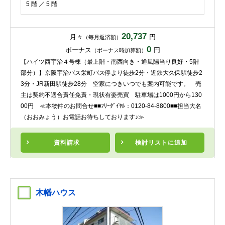
5 階 ／ 5 階
20,737
月々
円
（毎月返済額）
0
ボーナス
円
（ボーナス時加算額）
【ハイツ西宇治４号棟（最上階・南西向き・通風陽当り良好・5階
部分）】京阪宇治バス栄町バス停より徒歩2分・近鉄大久保駅徒歩2
3分・JR新田駅徒歩28分 空家につきいつでも案内可能です。 売
主は契約不適合責任免責・現状有姿売買 駐車場は1000円から130
00円 ≪本物件のお問合せ■■ﾌﾘｰﾀﾞｲﾔﾙ：0120-84-8800■■担当大名
（おおみょう）お電話お待ちしております♪≫
資料請求
検討リスト
に追加
木幡ハウス