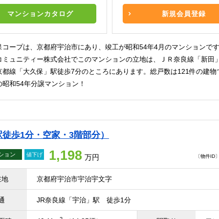
マンションカタログ
新規会員登録
保コープは、京都府宇治市にあり、竣工が昭和54年4月のマンションで
コミュニティー株式会社でこのマンションの立地は、ＪＲ奈良線「新田」
京都線「大久保」駅徒歩7分のところにあります。総戸数は121件の建物
の昭和54年分譲マンション！
徒歩1分・空家・3階部分）
1,198
ション
値下げ
万円
〔物件ID〕 
在地
京都府宇治市宇治宇文字
通
JR奈良線「宇治」駅 徒歩1分
2