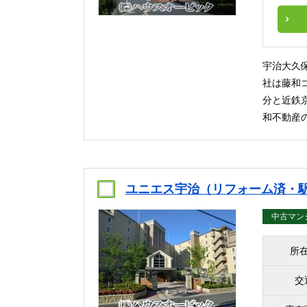
宇治大久
社は藤和
分と近鉄
和不動産
ユニエス宇治（リフォーム済・駅
中古マン
所
交