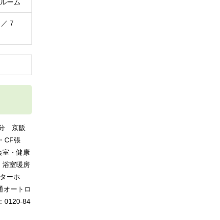
ルーム
 ／ 7
円
分 京阪
・CF張
会室・健康
】浴室暖房
ニターホ
通オートロ
120-84