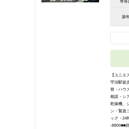
専有
築
【ユニエ
宇治駅徒
替・ハウ
相談・シ
乾燥機、
ン・緊急
ック・24
-8800