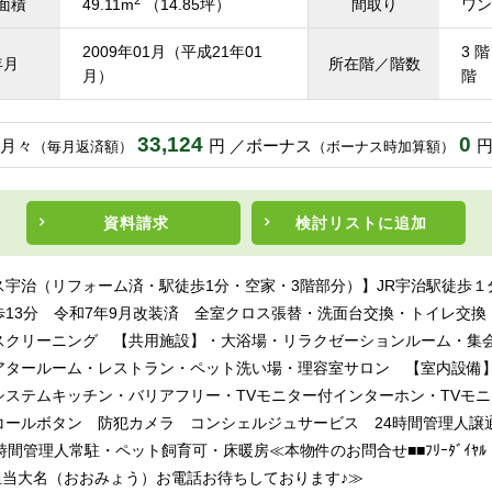
面積
49.11m
（14.85坪）
間取り
ワン
2009年01月（平成21年01
3 階
年月
所在階／階数
月）
階
33,124
0
月々
円
ボーナス
（毎月返済額）
（ボーナス時加算額）
資料請求
検討リスト
に追加
ス宇治（リフォーム済・駅徒歩1分・空家・3階部分）】JR宇治駅徒歩１
歩13分 令和7年9月改装済 全室クロス張替・洗面台交換・トイレ交換
スクリーニング 【共用施設】・大浴場・リラクゼーションルーム・集
アタールーム・レストラン・ペット洗い場・理容室サロン 【室内設備
システムキッチン・バリアフリー・TVモニター付インターホン・TVモ
コールボタン 防犯カメラ コンシェルジュサービス 24時間管理人譲
時間管理人常駐・ペット飼育可・床暖房≪本物件のお問合せ■■ﾌﾘｰﾀﾞｲﾔﾙ：0
■■担当大名（おおみょう）お電話お待ちしております♪≫