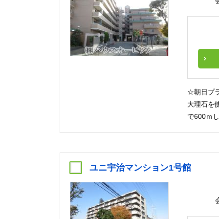
☆朝日プ
大理石を
で600ｍ
ユニ宇治マンション1号館