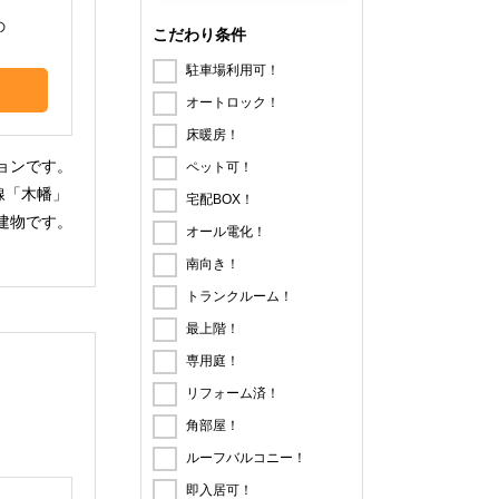
の
こだわり条件
駐車場利用可！
オートロック！
床暖房！
ョンです。
ペット可！
線「木幡」
宅配BOX！
建物です。
オール電化！
南向き！
トランクルーム！
最上階！
専用庭！
リフォーム済！
角部屋！
。
ルーフバルコニー！
即入居可！