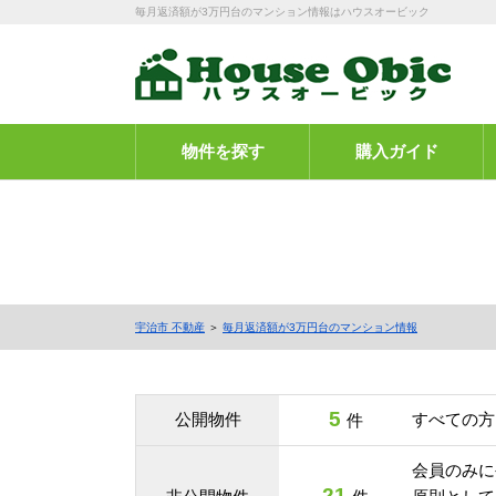
毎月返済額が3万円台のマンション情報はハウスオービック
物件を探す
購入ガイド
宇治市 不動産
＞
毎月返済額が3万円台のマンション情報
5
公開物件
すべての方
件
会員のみに
21