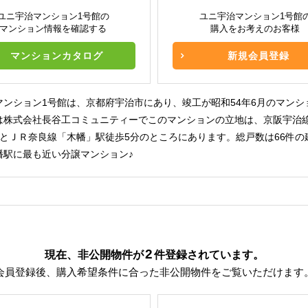
ユニ宇治マンション1号館の
ユニ宇治マンション1号館
マンション情報を確認する
購入をお考えのお客様
マンションカタログ
新規会員登録
マンション1号館は、京都府宇治市にあり、竣工が昭和54年6月のマンシ
は株式会社長谷工コミュニティーでこのマンションの立地は、京阪宇治
分とＪＲ奈良線「木幡」駅徒歩5分のところにあります。総戸数は66件の
幡駅に最も近い分譲マンション♪
2
現在、非公開物件が
件
登録されています。
会員登録後、購入希望条件に合った非公開物件をご覧いただけます