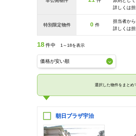
非公開物件
件
原則として
詳しくは担
担当者から
0
特別限定物件
件
詳しくは担
18
件中
1～18を表示
選択した物件をまとめ
朝日プラザ宇治