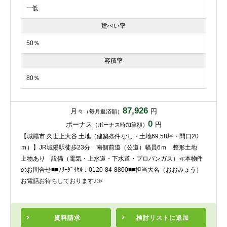
一低
建ぺい率
50％
容積率
80％
87,926
月々
円
（毎月返済額）
0
ボーナス
円
（ボーナス時加算額）
【城陽市 久世上大谷 土地（建築条件なし・土地69.58坪・間口20
ｍ）】JR城陽駅徒歩23分 南側前道（公道）幅員6ｍ 整形土地
上物あり 設備（電気・上水道・下水道・プロパンガス）≪本物件
のお問合せ■■ﾌﾘｰﾀﾞｲﾔﾙ：0120-84-8800■■担当大名（おおみょう）
お電話お待ちしております♪≫
資料請求
検討リスト
に追加