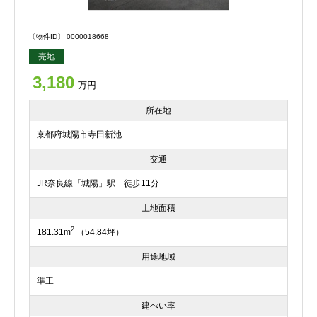
〔物件ID〕 0000018668
売地
3,180
万円
所在地
京都府城陽市寺田新池
交通
JR奈良線「城陽」駅 徒歩11分
土地面積
2
181.31m
（54.84坪）
用途地域
準工
建ぺい率