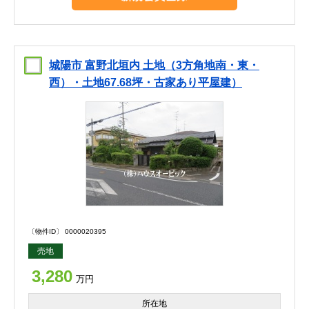
城陽市 富野北垣内 土地（3方角地南・東・
西）・土地67.68坪・古家あり平屋建）
〔物件ID〕 0000020395
売地
3,280
万円
所在地