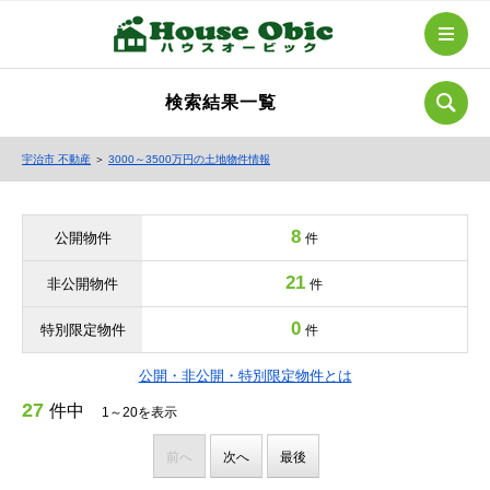
検索結果一覧
宇治市 不動産
＞
3000～3500万円の土地物件情報
8
公開物件
件
21
非公開物件
件
0
特別限定物件
件
公開・非公開・特別限定物件とは
27
件中
1～20を表示
前へ
次へ
最後