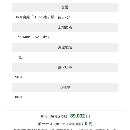
交通
JR奈良線「ＪＲ小倉」駅 徒歩7分
土地面積
2
172.34m
（52.13坪）
用途地域
一低
建ぺい率
50％
容積率
80％
89,032
月々
円
（毎月返済額）
0
ボーナス
円
（ボーナス時加算額）