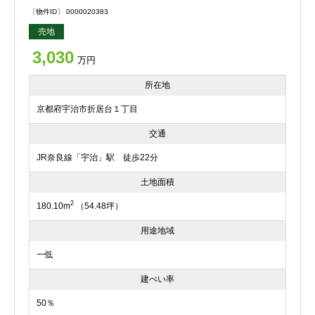
〔物件ID〕 0000020383
売地
3,030
万円
所在地
京都府宇治市折居台１丁目
交通
JR奈良線「宇治」駅 徒歩22分
土地面積
2
180.10m
（54.48坪）
用途地域
一低
建ぺい率
50％