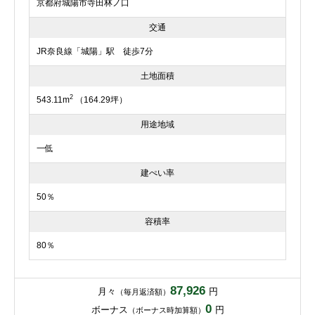
京都府城陽市寺田林ノ口
交通
JR奈良線「城陽」駅 徒歩7分
土地面積
2
543.11m
（164.29坪）
用途地域
一低
建ぺい率
50％
容積率
80％
87,926
月々
円
（毎月返済額）
0
ボーナス
円
（ボーナス時加算額）