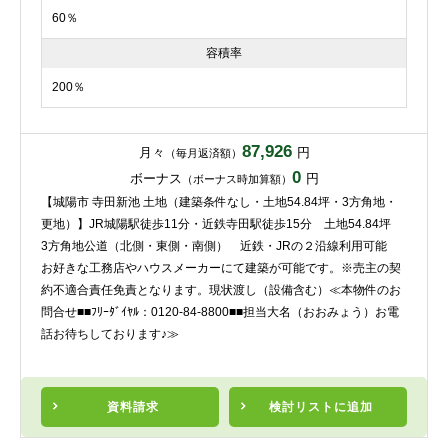
60％
容積率
200％
87,926
月々
円
（毎月返済額）
0
ボーナス
円
（ボーナス時加算額）
【城陽市 寺田新池 土地（建築条件なし・土地54.84坪・3方角地・
更地）】JR城陽駅徒歩11分・近鉄寺田駅徒歩15分 土地54.84坪
3方角地公道（北側・東側・南側） 近鉄・JRの２沿線利用可能
お好きな工務店やハウスメーカーにて建築が可能です。※売主の契
約不適合責任免責となります。現状渡し（設備含む）≪本物件のお
問合せ■■ﾌﾘｰﾀﾞｲﾔﾙ：0120-84-8800■■担当大名（おおみょう）お電
話お待ちしております♪≫
資料請求
検討リスト
に追加