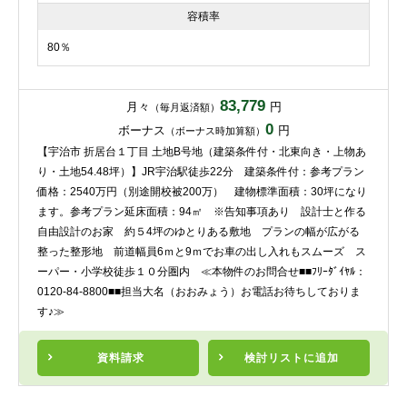
容積率
80％
83,779
月々
円
（毎月返済額）
0
ボーナス
円
（ボーナス時加算額）
【宇治市 折居台１丁目 土地B号地（建築条件付・北東向き・上物あ
り・土地54.48坪）】JR宇治駅徒歩22分 建築条件付：参考プラン
価格：2540万円（別途開校被200万） 建物標準面積：30坪になり
ます。参考プラン延床面積：94㎡ ※告知事項あり 設計士と作る
自由設計のお家 約５4坪のゆとりある敷地 プランの幅が広がる
整った整形地 前道幅員6ｍと9ｍでお車の出し入れもスムーズ ス
ーパー・小学校徒歩１０分圏内 ≪本物件のお問合せ■■ﾌﾘｰﾀﾞｲﾔﾙ：
0120-84-8800■■担当大名（おおみょう）お電話お待ちしておりま
す♪≫
資料請求
検討リスト
に追加