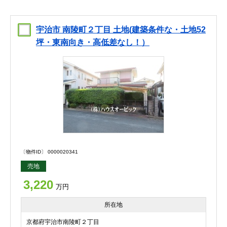
宇治市 南陵町２丁目 土地(建築条件な・土地52
坪・東南向き・高低差なし！）
〔物件ID〕 0000020341
売地
3,220
万円
所在地
京都府宇治市南陵町２丁目