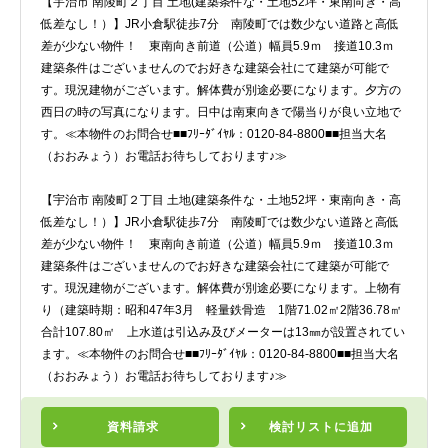
【宇治市 南陵町２丁目 土地(建築条件な・土地52坪・東南向き・高
低差なし！）】JR小倉駅徒歩7分 南陵町では数少ない道路と高低
差が少ない物件！ 東南向き前道（公道）幅員5.9ｍ 接道10.3ｍ
建築条件はございませんのでお好きな建築会社にて建築が可能で
す。現況建物がございます。解体費が別途必要になります。夕方の
西日の時の写真になります。日中は南東向きで陽当りが良い立地で
す。≪本物件のお問合せ■■ﾌﾘｰﾀﾞｲﾔﾙ：0120-84-8800■■担当大名
（おおみょう）お電話お待ちしております♪≫
【宇治市 南陵町２丁目 土地(建築条件な・土地52坪・東南向き・高
低差なし！）】JR小倉駅徒歩7分 南陵町では数少ない道路と高低
差が少ない物件！ 東南向き前道（公道）幅員5.9ｍ 接道10.3ｍ
建築条件はございませんのでお好きな建築会社にて建築が可能で
す。現況建物がございます。解体費が別途必要になります。上物有
り（建築時期：昭和47年3月 軽量鉄骨造 1階71.02㎡2階36.78㎡
合計107.80㎡ 上水道は引込み及びメーターは13㎜が設置されてい
ます。≪本物件のお問合せ■■ﾌﾘｰﾀﾞｲﾔﾙ：0120-84-8800■■担当大名
（おおみょう）お電話お待ちしております♪≫
資料請求
検討リスト
に追加