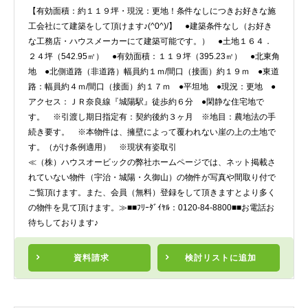
【有効面積：約１１９坪・現況：更地！条件なしにつきお好きな施
工会社にて建築をして頂けます♪(^0^)/】 ●建築条件なし（お好き
な工務店・ハウスメーカーにて建築可能です。） ●土地１６４．
２４坪（542.95㎡） ●有効面積：１１９坪（395.23㎡） ●北東角
地 ●北側道路（非道路）幅員約１ｍ/間口（接面）約１９ｍ ●東道
路：幅員約４ｍ/間口（接面）約１７ｍ ●平坦地 ●現況：更地 ●
アクセス：ＪＲ奈良線『城陽駅』徒歩約６分 ●閑静な住宅地で
す。 ※引渡し期日指定有：契約後約３ヶ月 ※地目：農地法の手
続き要す。 ※本物件は、擁壁によって覆われない崖の上の土地で
す。（がけ条例適用） ※現状有姿取引
≪（株）ハウスオービックの弊社ホームページでは、ネット掲載さ
れていない物件（宇治・城陽・久御山）の物件が写真や間取り付で
ご覧頂けます。また、会員（無料）登録をして頂きますとより多く
の物件を見て頂けます。≫■■ﾌﾘｰﾀﾞｲﾔﾙ：0120-84-8800■■お電話お
待ちしております♪
資料請求
検討リスト
に追加