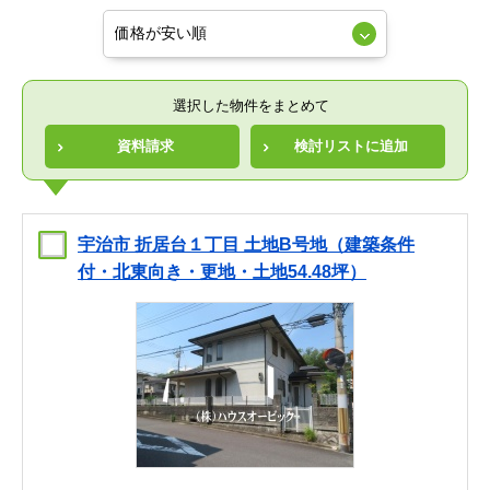
選択した物件をまとめて
資料請求
検討リストに追加
宇治市 折居台１丁目 土地B号地（建築条件
付・北東向き・更地・土地54.48坪）