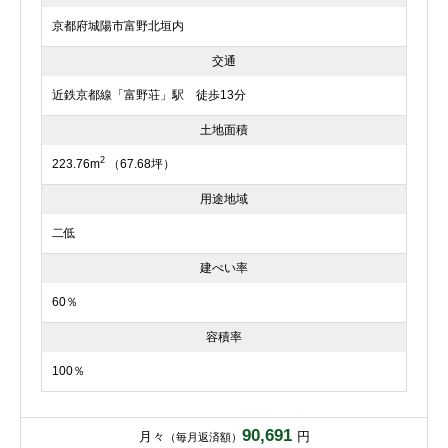
京都府城陽市富野北垣内
交通
近鉄京都線「富野荘」駅 徒歩13分
土地面積
2
223.76m
（67.68坪）
用途地域
二低
建ぺい率
60％
容積率
100％
90,691
月々
円
（毎月返済額）