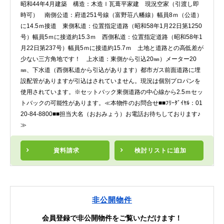
昭和44年4月建築 構造：木造ｌ瓦葺平家建 現況空家（引渡し即
時可） 南側公道：府道251号線（富野荘八幡線）幅員8ｍ（公道）
に14.5ｍ接道 東側私道：位置指定道路（昭和58年1月22日第1250
号）幅員5ｍに接道約15.3ｍ 西側私道：位置指定道路（昭和58年1
月22日第237号）幅員5ｍに接道約15.7ｍ 土地と道路との高低差が
少ない三方角地です！ 上水道：東側から引込20㎜）メーター20
㎜、下水道（西側私道から引込があります）都市ガス前面道路に埋
設配管がありますが引込はされていません。現況は個別プロパンを
使用されています。※セットバック東側道路の中心線から2.5ｍセッ
トバックの可能性があります。≪本物件のお問合せ■■ﾌﾘｰﾀﾞｲﾔﾙ：01
20-84-8800■■担当大名（おおみょう）お電話お待ちしております♪
≫
資料請求
検討リスト
に追加
非公開物件
会員登録で非公開物件をご覧いただけます！