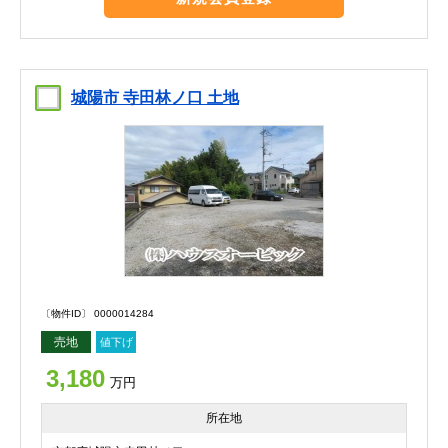
城陽市 寺田林ノ口 土地
〔物件ID〕 0000014284
売地
値下げ
3,180
万円
所在地