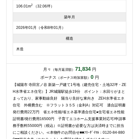
2
106.01m
（32.06坪）
築年月
2026年01月（令和8年01月）
構造
木造
71,834
月々
円
（毎月返済額）
0
ボーナス
円
（ボーナス時加算額）
【城陽市 寺田宮ノ谷 新築一戸建て1号地（建売住宅・土地32坪・ZE
H水準省エネ住宅）】JR城陽駅徒歩19分 ポイント：水回りがまと
まっており、家事動線良好 陽当り良好な東向き ZEH水準省エネ
住宅 外構費含む ※フラット３５S（金利A）対応可 適合証明書
発行費用22万円 省エネ性能/省エネ基準適合住宅●住宅省エネ性能
証明書/発行費用16500円 子育てエコホーム支援事業対応可/申請事
務手数料55000円（税込）※証明書が必要な方は決済時までに担当
にご相談ください。≪本物件のお問合せ■■ﾌﾘｰﾀﾞｲﾔﾙ：0120-84-880