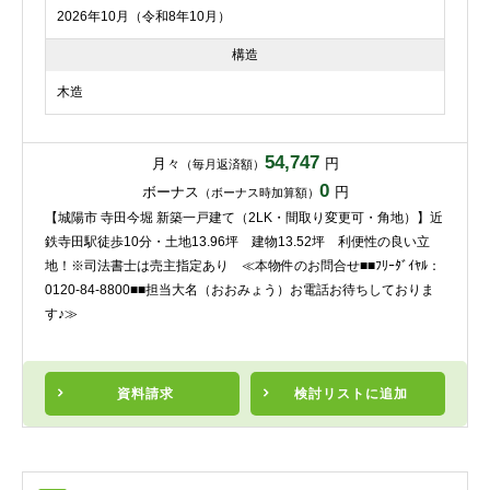
2026年10月（令和8年10月）
構造
木造
54,747
月々
円
（毎月返済額）
0
ボーナス
円
（ボーナス時加算額）
【城陽市 寺田今堀 新築一戸建て（2LK・間取り変更可・角地）】近
鉄寺田駅徒歩10分・土地13.96坪 建物13.52坪 利便性の良い立
地！※司法書士は売主指定あり ≪本物件のお問合せ■■ﾌﾘｰﾀﾞｲﾔﾙ：
0120-84-8800■■担当大名（おおみょう）お電話お待ちしておりま
す♪≫
資料請求
検討リスト
に追加