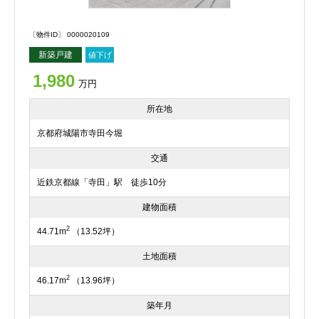
〔物件ID〕 0000020109
新築戸建
値下げ
1,980
万円
所在地
京都府城陽市寺田今堀
交通
近鉄京都線「寺田」駅 徒歩10分
建物面積
2
44.71m
（13.52坪）
土地面積
2
46.17m
（13.96坪）
築年月