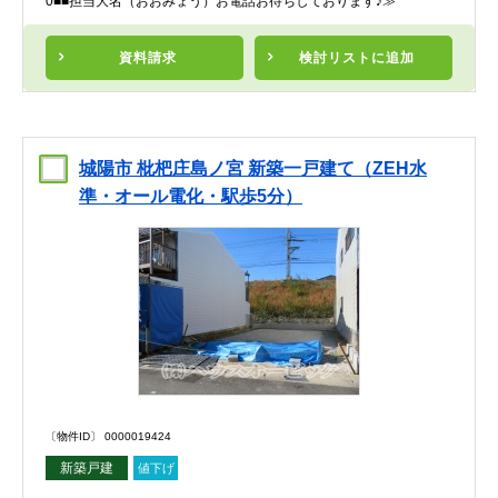
0■■担当大名（おおみょう）お電話お待ちしております♪≫
資料請求
検討リスト
に追加
城陽市 枇杷庄島ノ宮 新築一戸建て（ZEH水
準・オール電化・駅歩5分）
〔物件ID〕 0000019424
新築戸建
値下げ