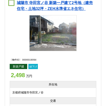
城陽市 寺田宮ノ谷 新築一戸建て2号地（建売
住宅・土地32坪・ZEH水準省エネ住宅）
〔物件ID〕 0000019094
新築戸建
値下げ
2,498
万円
所在地
京都府城陽市寺田宮ノ谷
交通