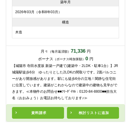
築年月
2026年03月（令和8年03月）
構造
木造
71,336
月々
円
（毎月返済額）
0
ボーナス
円
（ボーナス時加算額）
【城陽市 寺田水度坂 新築一戸建て(建築中・2LDK・駐車1台）】JR
城陽駅徒歩6分 ゆったりとした2LDKの間取りです。2面バルコニ
ーがあり開放感があります。駅にも徒歩6分の立地！閑静な住宅街
に位置しています。建築がこれからなので建築中の建物も見学がで
きます。≪本物件のお問合せ■■ﾌﾘｰﾀﾞｲﾔﾙ：0120-84-8800■■担当大
名（おおみょう）お電話お待ちしております♪≫
資料請求
検討リスト
に追加