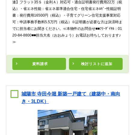
連】フラット35Ｓ（金利Ａ）対応可・適合証明書発行費用22万（税
込）・省エネ性能：省エネ基準適合住宅・住宅省エネﾙｷﾞｰ性能証明
書：発行費用16500円（税込）・子育てグリーン住宅支援事業対応
可：申請事務手数料5.5万円（税込）※証明書が必要な方は決済時ま
でに担当者にお聞きください。≪本物件のお問合せ■■ﾌﾘｰﾀﾞｲﾔﾙ：01
20-84-8800■■担当大名（おおみょう）お電話お待ちしております♪
≫
資料請求
検討リスト
に追加
城陽市 寺田今堀 新築一戸建て（建築中・南向
き・3LDK）