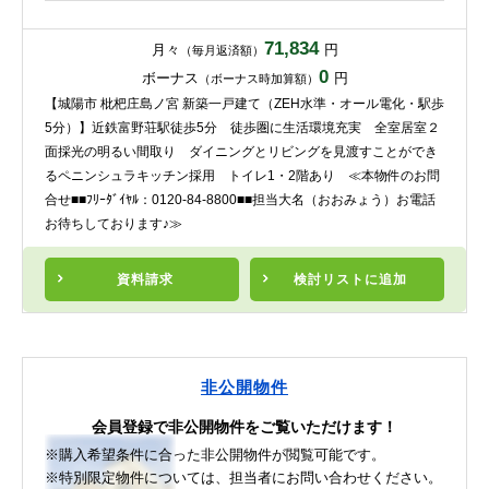
71,834
月々
円
（毎月返済額）
0
ボーナス
円
（ボーナス時加算額）
【城陽市 枇杷庄島ノ宮 新築一戸建て（ZEH水準・オール電化・駅歩
5分）】近鉄富野荘駅徒歩5分 徒歩圏に生活環境充実 全室居室２
面採光の明るい間取り ダイニングとリビングを見渡すことができ
るペニンシュラキッチン採用 トイレ1・2階あり ≪本物件のお問
合せ■■ﾌﾘｰﾀﾞｲﾔﾙ：0120-84-8800■■担当大名（おおみょう）お電話
お待ちしております♪≫
資料請求
検討リスト
に追加
非公開物件
会員登録で非公開物件をご覧いただけます！
※購入希望条件に合った非公開物件が閲覧可能です。
※特別限定物件については、担当者にお問い合わせください。