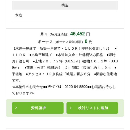
構造
木造
46,452
月々
円
（毎月返済額）
0
ボーナス
円
（ボーナス時加算額）
【木造平屋建て・新築一戸建て・１ＬＤＫ！即時お引渡し可♪】 ●
１ＬＤＫ ●木造平屋建て ●水道加入金・外構費込み価格 ●即時
お引渡し可 ●土地２０．７２坪（68.51㎡）/建物１０．１坪（33.3
9㎡） ●前道（公道）幅員約５．２ｍ/間口（接面）約４．９ｍ ●
平坦地 ●アクセス：ＪＲ奈良線『城陽』駅歩６分 ●閑静な住宅地
です。
≪本物件のお問合せ■■ﾌﾘｰﾀﾞｲﾔﾙ：0120-84-8800■■お電話お待ちし
ております♪≫
資料請求
検討リスト
に追加