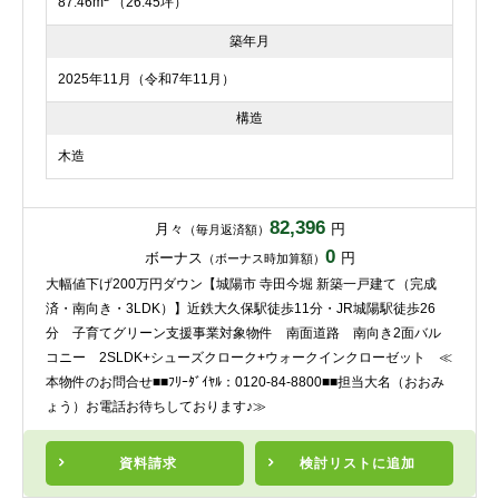
87.46m
（26.45坪）
築年月
2025年11月（令和7年11月）
構造
木造
82,396
月々
円
（毎月返済額）
0
ボーナス
円
（ボーナス時加算額）
大幅値下げ200万円ダウン【城陽市 寺田今堀 新築一戸建て（完成
済・南向き・3LDK）】近鉄大久保駅徒歩11分・JR城陽駅徒歩26
分 子育てグリーン支援事業対象物件 南面道路 南向き2面バル
コニー 2SLDK+シューズクローク+ウォークインクローゼット ≪
本物件のお問合せ■■ﾌﾘｰﾀﾞｲﾔﾙ：0120-84-8800■■担当大名（おおみ
ょう）お電話お待ちしております♪≫
資料請求
検討リスト
に追加