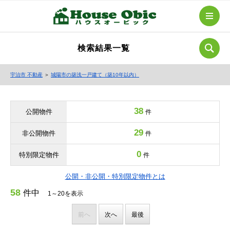
検索結果一覧
宇治市 不動産
＞
城陽市の築浅一戸建て（築10年以内）
38
公開物件
件
29
非公開物件
件
0
特別限定物件
件
公開・非公開・特別限定物件とは
58
件中
1～20を表示
前へ
次へ
最後