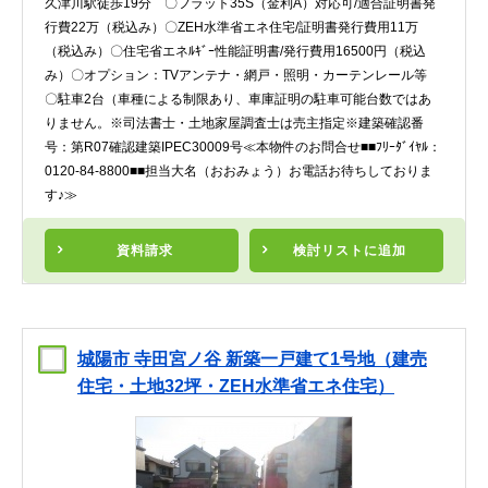
久津川駅徒歩19分 〇フラット35S（金利A）対応可/適合証明書発
行費22万（税込み）〇ZEH水準省エネ住宅/証明書発行費用11万
（税込み）〇住宅省エネﾙｷﾞｰ性能証明書/発行費用16500円（税込
み）〇オプション：TVアンテナ・網戸・照明・カーテンレール等
〇駐車2台（車種による制限あり、車庫証明の駐車可能台数ではあ
りません。※司法書士・土地家屋調査士は売主指定※建築確認番
号：第R07確認建築IPEC30009号≪本物件のお問合せ■■ﾌﾘｰﾀﾞｲﾔﾙ：
0120-84-8800■■担当大名（おおみょう）お電話お待ちしておりま
す♪≫
資料請求
検討リスト
に追加
城陽市 寺田宮ノ谷 新築一戸建て1号地（建売
住宅・土地32坪・ZEH水準省エネ住宅）