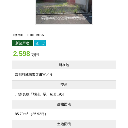
〔物件ID〕 0000019095
新築戸建
値下げ
2,598
万円
所在地
京都府城陽市寺田宮ノ谷
交通
JR奈良線「城陽」駅 徒歩19分
建物面積
2
85.70m
（25.92坪）
土地面積