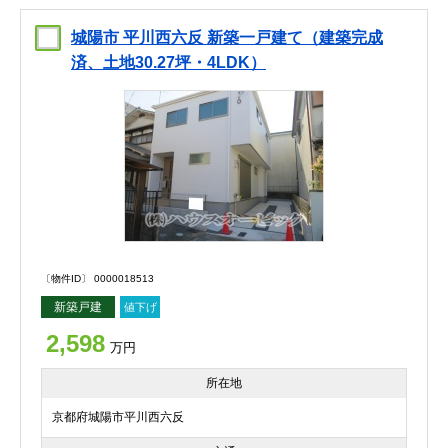
城陽市 平川西六反 新築一戸建て（建築完成
済、土地30.27坪・4LDK）
〔物件ID〕 0000018513
新築戸建
値下げ
2,598
万円
所在地
京都府城陽市平川西六反