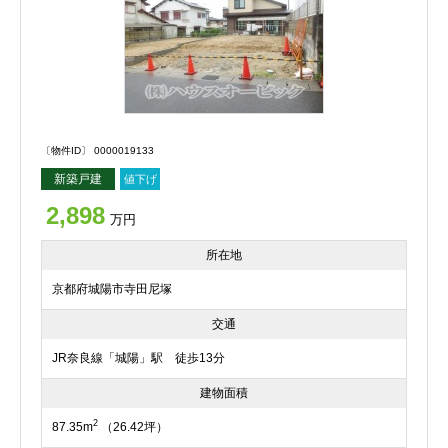
〔物件ID〕 0000019133
新築戸建
値下げ
2,898
万円
所在地
京都府城陽市寺田尼塚
交通
JR奈良線「城陽」駅 徒歩13分
建物面積
2
87.35m
（26.42坪）