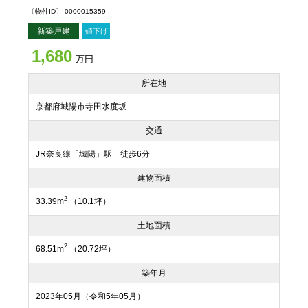
〔物件ID〕 0000015359
新築戸建
値下げ
1,680
万円
所在地
京都府城陽市寺田水度坂
交通
JR奈良線「城陽」駅 徒歩6分
建物面積
2
33.39m
（10.1坪）
土地面積
2
68.51m
（20.72坪）
築年月
2023年05月（令和5年05月）