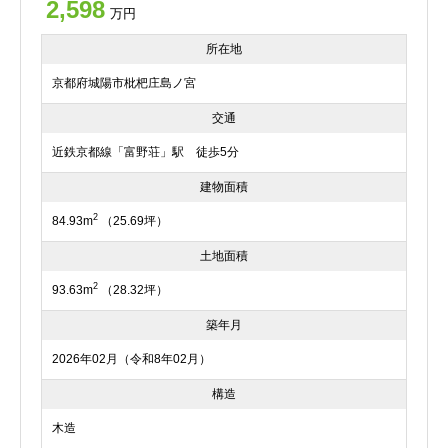
2,598
万円
所在地
京都府城陽市枇杷庄島ノ宮
交通
近鉄京都線「富野荘」駅 徒歩5分
建物面積
2
84.93m
（25.69坪）
土地面積
2
93.63m
（28.32坪）
築年月
2026年02月（令和8年02月）
構造
木造