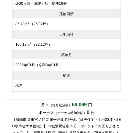
JR奈良線「城陽」駅 徒歩19分
建物面積
2
85.70m
（25.92坪）
土地面積
2
106.19m
（32.12坪）
築年月
2026年01月（令和8年01月）
構造
木造
69,069
月々
円
（毎月返済額）
0
ボーナス
円
（ボーナス時加算額）
【城陽市 寺田宮ノ谷 新築一戸建て2号地（建売住宅・土地32坪・ZE
H水準省エネ住宅）】JR城陽駅徒歩19分 ポイント：水回りがまと
まっており、家事動線良好 陽当り良好な東向き ZEH水準省エネ