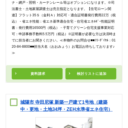
ナ・網戸・照明・カーテンレール等はオプションになります。※司
法書士・土地家屋調査士は売主指定となります。【住宅ローン関
連】フラット35Ｓ（金利Ａ）対応可・適合証明書発行費用22万（税
込）・省エネ性能：省エネ基準適合住宅・住宅省エネﾙｷﾞｰ性能証明
書：発行費用16500円（税込）・子育てグリーン住宅支援事業対応
可：申請事務手数料5.5万円（税込）※証明書が必要な方は決済時ま
でに担当者にお聞きください。≪本物件のお問合せ■■ﾌﾘｰﾀﾞｲﾔﾙ：01
20-84-8800■■担当大名（おおみょう）お電話お待ちしております♪
≫
資料請求
検討リスト
に追加
城陽市 寺田尼塚 新築一戸建て1号地（建築
中・更地・土地34坪・ZEH水準省エネ住宅）