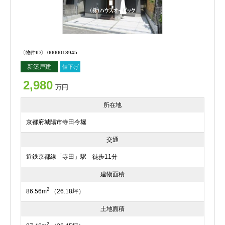
〔物件ID〕 0000018945
新築戸建
値下げ
2,980
万円
所在地
京都府城陽市寺田今堀
交通
近鉄京都線「寺田」駅 徒歩11分
建物面積
2
86.56m
（26.18坪）
土地面積
2