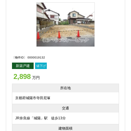
〔物件ID〕 0000019132
新築戸建
値下げ
2,898
万円
所在地
京都府城陽市寺田尼塚
交通
JR奈良線「城陽」駅 徒歩13分
建物面積