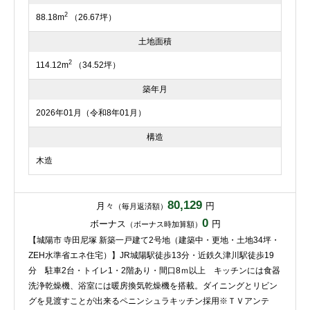
2
88.18m
（26.67坪）
土地面積
2
114.12m
（34.52坪）
築年月
2026年01月（令和8年01月）
構造
木造
80,129
月々
円
（毎月返済額）
0
ボーナス
円
（ボーナス時加算額）
【城陽市 寺田尼塚 新築一戸建て2号地（建築中・更地・土地34坪・
ZEH水準省エネ住宅）】JR城陽駅徒歩13分・近鉄久津川駅徒歩19
分 駐車2台・トイレ1・2階あり・間口8ｍ以上 キッチンには食器
洗浄乾燥機、浴室には暖房換気乾燥機を搭載。ダイニングとリビン
グを見渡すことが出来るペニンシュラキッチン採用※ＴＶアンテ