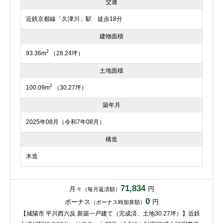
交通
近鉄京都線「久津川」駅 徒歩18分
建物面積
2
93.36m
（28.24坪）
土地面積
2
100.09m
（30.27坪）
築年月
2025年08月（令和7年08月）
構造
木造
71,834
月々
円
（毎月返済額）
0
ボーナス
円
（ボーナス時加算額）
【城陽市 平川西六反 新築一戸建て（完成済、土地30.27坪）】近鉄