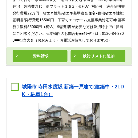
住宅 外構費含む ※フラット３５S（金利A）対応可 適合証明書
発行費用22万円 省エネ性能/省エネ基準適合住宅●住宅省エネ性能
証明書/発行費用16500円 子育てエコホーム支援事業対応可/申請事
務手数料55000円（税込）※証明書が必要な方は決済時までに担当
にご相談ください。≪本物件のお問合せ■■ﾌﾘｰﾀﾞｲﾔﾙ：0120-84-880
0■■担当大名（おおみょう）お電話お待ちしております♪≫
資料請求
検討リスト
に追加
城陽市 寺田水度坂 新築一戸建て(建築中・2LD
K・駐車1台）