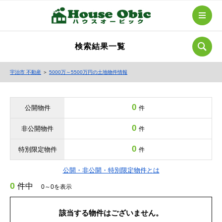
検索結果一覧
宇治市 不動産
＞
5000万～5500万円の土地物件情報
0
公開物件
件
0
非公開物件
件
0
特別限定物件
件
公開・非公開・特別限定物件とは
0
件中
0～0を表示
該当する物件はございません。