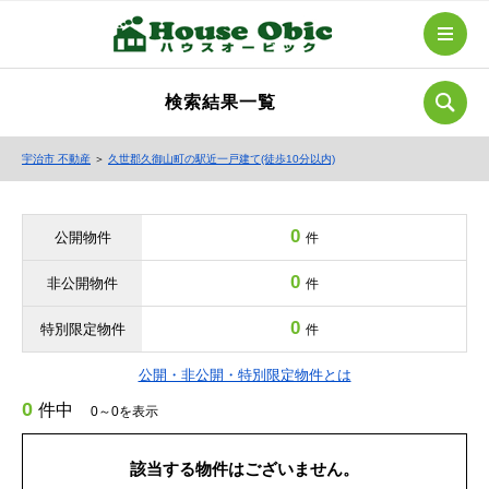
検索結果一覧
宇治市 不動産
＞
久世郡久御山町の駅近一戸建て(徒歩10分以内)
0
公開物件
件
0
非公開物件
件
0
特別限定物件
件
公開・非公開・特別限定物件とは
0
件中
0～0を表示
該当する物件はございません。