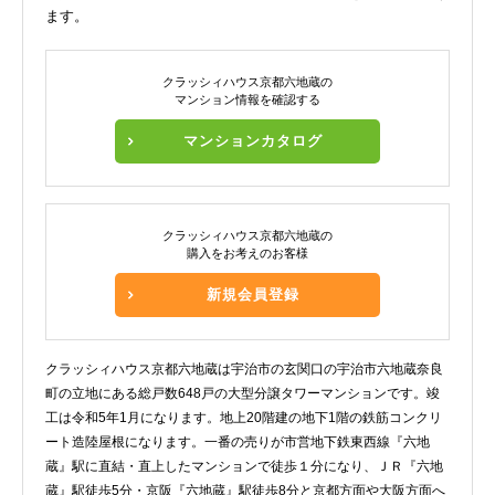
ます。
クラッシィハウス京都六地蔵の
マンション情報を確認する
マンションカタログ
クラッシィハウス京都六地蔵の
購入をお考えのお客様
新規会員登録
クラッシィハウス京都六地蔵は宇治市の玄関口の宇治市六地蔵奈良
町の立地にある総戸数648戸の大型分譲タワーマンションです。竣
工は令和5年1月になります。地上20階建の地下1階の鉄筋コンクリ
ート造陸屋根になります。一番の売りが市営地下鉄東西線『六地
蔵』駅に直結・直上したマンションで徒歩１分になり、ＪＲ『六地
蔵』駅徒歩5分・京阪『六地蔵』駅徒歩8分と京都方面や大阪方面へ