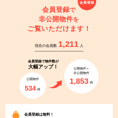
会員登録
で
非公開物件
を
ご覧いただけます！
1,211
現在の会員数
人
会員登録で
物件数が
大幅アップ！
公開物件＋
非公開物件
1,853
公開物件
件
534
件
会員登録は無料！