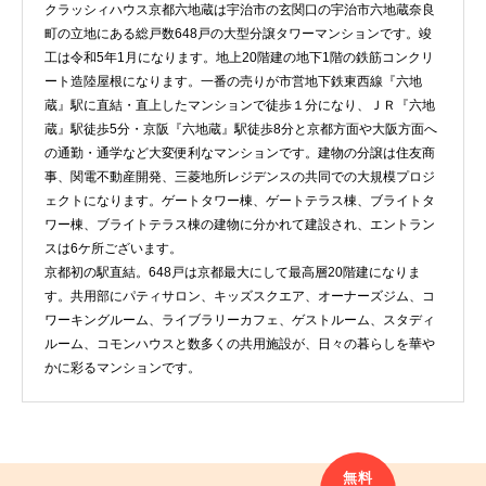
クラッシィハウス京都六地蔵は宇治市の玄関口の宇治市六地蔵奈良
町の立地にある総戸数648戸の大型分譲タワーマンションです。竣
工は令和5年1月になります。地上20階建の地下1階の鉄筋コンクリ
ート造陸屋根になります。一番の売りが市営地下鉄東西線『六地
蔵』駅に直結・直上したマンションで徒歩１分になり、ＪＲ『六地
蔵』駅徒歩5分・京阪『六地蔵』駅徒歩8分と京都方面や大阪方面へ
の通勤・通学など大変便利なマンションです。建物の分譲は住友商
事、関電不動産開発、三菱地所レジデンスの共同での大規模プロジ
ェクトになります。ゲートタワー棟、ゲートテラス棟、ブライトタ
ワー棟、ブライトテラス棟の建物に分かれて建設され、エントラン
スは6ケ所ございます。
京都初の駅直結。648戸は京都最大にして最高層20階建になりま
す。共用部にパティサロン、キッズスクエア、オーナーズジム、コ
ワーキングルーム、ライブラリーカフェ、ゲストルーム、スタディ
ルーム、コモンハウスと数多くの共用施設が、日々の暮らしを華や
かに彩るマンションです。