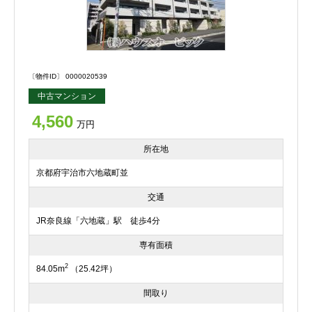
〔物件ID〕 0000020539
中古マンション
4,560
万円
所在地
京都府宇治市六地蔵町並
交通
JR奈良線「六地蔵」駅 徒歩4分
専有面積
2
84.05m
（25.42坪）
間取り