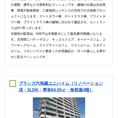
の通勤・通学など大変便利なマンションです。建物の分譲は住友商
事、関電不動産開発、三菱地所レジデンスの共同での大規模プロジ
ェクトになります。ゲートタワー棟、ゲートテラス棟、ブライトタ
ワー棟、ブライトテラス棟の建物に分かれて建設され、エントラン
スは6ケ所ございます。
京都初の駅直結。648戸は京都最大にして最高層20階建になりま
す。共用部にパティサロン、キッズスクエア、オーナーズジム、コ
ワーキングルーム、ライブラリーカフェ、ゲストルーム、スタディ
ルーム、コモンハウスと数多くの共用施設が、日々の暮らしを華や
かに彩るマンションです。
ブランズ六地蔵ユニハイム（リノベーション
済・3LDK・専有84.05㎡・角部屋4階）