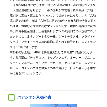
工は令和5年1月になります。地上20階建の地下1階の鉄筋コンクリ
ート造陸屋根になります。一番の売りが市営地下鉄東西線『六地
蔵』駅に直結・直上したマンションで徒歩１分になり、ＪＲ『六地
蔵』駅徒歩5分・京阪『六地蔵』駅徒歩8分と京都方面や大阪方面へ
の通勤・通学など大変便利なマンションです。建物の分譲は住友商
事、関電不動産開発、三菱地所レジデンスの共同での大規模プロジ
ェクトになります。ゲートタワー棟、ゲートテラス棟、ブライトタ
ワー棟、ブライトテラス棟の建物に分かれて建設され、エントラン
スは6ケ所ございます。
京都初の駅直結。648戸は京都最大にして最高層20階建になりま
す。共用部にパティサロン、キッズスクエア、オーナーズジム、コ
ワーキングルーム、ライブラリーカフェ、ゲストルーム、スタディ
ルーム、コモンハウスと数多くの共用施設が、日々の暮らしを華や
かに彩るマンションです。
パデシオン京都小倉