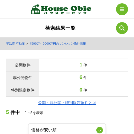
検索結果一覧
宇治市 不動産
＞
4500万～5000万円のマンション物件情報
1
公開物件
件
6
非公開物件
件
0
特別限定物件
件
公開・非公開・特別限定物件とは
5
件中
1～5を表示