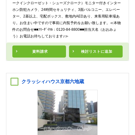
ークインクローゼット・シューズクローク）モニター付きインター
ホン防犯カメラ、24時間セキュリティ、3面バルコニー、エレベー
ター、2基以上、宅配ボックス、敷地内AEDあり、来客用駐車場あ
り。お住まい中ですので事前に内覧予約をお願い致します。≪本物
件のお問合せ■■ﾌﾘｰﾀﾞｲﾔﾙ：0120-84-8800■■担当大名（おおみょ
う）お電話お待ちしております♪≫
資料請求
検討リスト
に追加
クラッシィハウス京都六地蔵