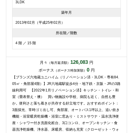
3LDK
築年月
2013年02月（平成25年02月）
所在階／階数
4 階 ／ 15 階
126,083
月々
円
（毎月返済額）
0
ボーナス
円
（ボーナス時加算額）
【ブランズ六地蔵ユニハイム（リノベーション済・3LDK・専有84.
05㎡・角部屋4階）】JR六地蔵駅徒歩4分・地下鉄・京阪・JRの3路
線利用可 【2022年1月リノベーション済】キッチン・トイレ・和
室（畳表替え・襖） 買い物施設や学校、病院も近く、自然も豊
か。便利さと落ち着きが共存する好立地です。おすすめポイント：
3面採光、常時ゴミ出し可、角部屋、オートバス1坪以上、追い炊き
機能・浴室暖房乾燥機・浴室に窓あり・ミストサウナ・温水洗浄便
座・シャワー付き洗面化粧台、3口コンロ、オープンキッチン・食
器洗浄乾燥機、浄水器、床暖房、収納も充実（クローゼット・ウォ