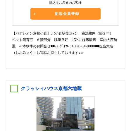
購入をお考えのお客様
新規会員登録
【パデシオン京都小倉】JR小倉駅徒歩7分 築浅物件（築２年）
ペット飼育可 ６階部分 眺望良好 LDKには床暖房 室内大変綺
麗 ≪本物件のお問合せ■■ﾌﾘｰﾀﾞｲﾔﾙ：0120-84-8800■■担当大名
（おおみょう）お電話お待ちしております♪≫
クラッシィハウス京都六地蔵