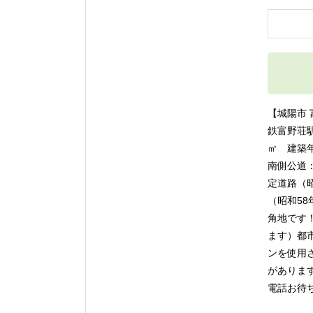
【城陽市 
鉄富野荘駅
㎡ 建築
南側公道：
定道路（昭
（昭和58
角地です
ます）都
ンを使用
があります
電話お待