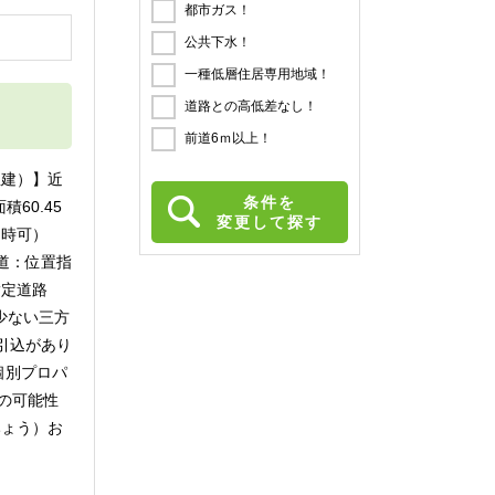
都市ガス！
円
公共下水！
一種低層住居専用地域！
道路との高低差なし！
前道6ｍ以上！
屋建）】近
条件を
60.45
変更して探す
し即時可）
私道：位置指
指定道路
が少ない三方
引込があり
個別プロパ
の可能性
おみょう）お