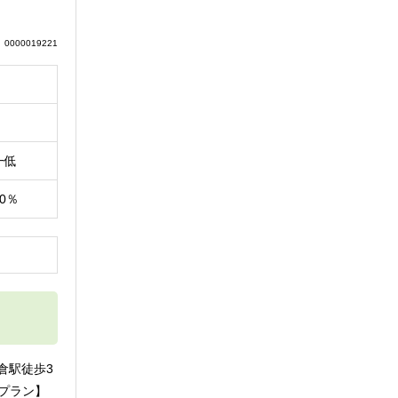
0000019221
一低
80％
円
倉駅徒歩3
考プラン】