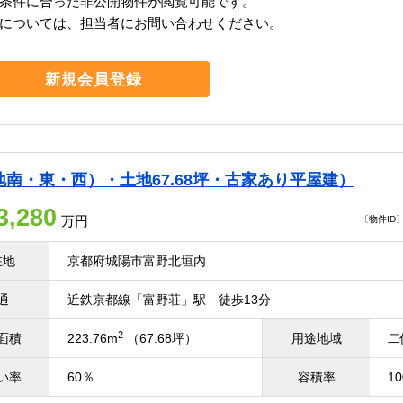
条件に合った非公開物件が閲覧可能です。
については、担当者にお問い合わせください。
新規会員登録
地南・東・西）・土地67.68坪・古家あり平屋建）
3,280
万円
〔物件ID〕 
在地
京都府城陽市富野北垣内
通
近鉄京都線「富野荘」駅 徒歩13分
2
面積
223.76m
（67.68坪）
用途地域
二
い率
60％
容積率
1