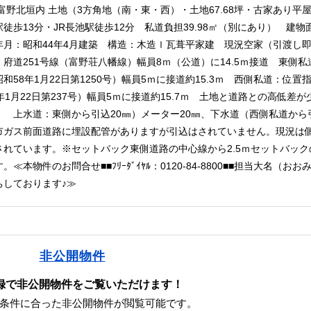
富野北垣内 土地（3方角地（南・東・西）・土地67.68坪・古家あり平
徒歩13分・JR長池駅徒歩12分 私道負担39.98㎡（別にあり） 建物面積
年月：昭和44年4月建築 構造：木造ｌ瓦葺平家建 現況空家（引渡
府道251号線（富野荘八幡線）幅員8ｍ（公道）に14.5ｍ接道 東側
和58年1月22日第1250号）幅員5ｍに接道約15.3ｍ 西側私道：位置
年1月22日第237号）幅員5ｍに接道約15.7ｍ 土地と道路との高低差
！ 上水道：東側から引込20㎜）メーター20㎜、下水道（西側私道から
市ガス前面道路に埋設配管がありますが引込はされていません。現況は
されています。※セットバック東側道路の中心線から2.5ｍセットバック
。≪本物件のお問合せ■■ﾌﾘｰﾀﾞｲﾔﾙ：0120-84-8800■■担当大名（お
ちしております♪≫
非公開物件
録で非公開物件をご覧いただけます！
条件に合った非公開物件が閲覧可能です。