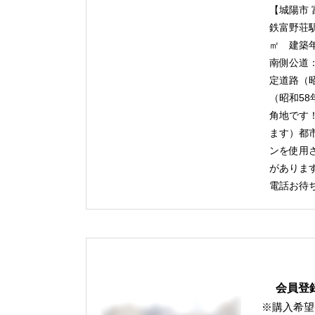
【城陽市 
鉄富野荘駅
㎡ 建築
南側公道：
定道路（昭
（昭和58
角地です
ます）都
ンを使用
があります
電話お待
会員登
※購入希望