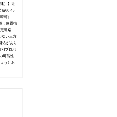
屋建）】近
60.45
し即時可）
私道：位置指
指定道路
が少ない三方
引込があり
個別プロパ
の可能性
おみょう）お