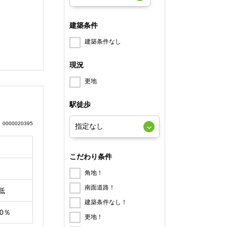
建築条件
建築条件なし
現況
更地
駅徒歩
0000020395
こだわり条件
角地！
南面道路！
低
建築条件なし！
00％
更地！