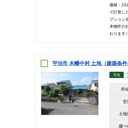
価格：23
で計算し
プション
本物件のお
おります♪
宇治市 木幡中村 土地（建築条件な
売地
所
交
土地
建ぺ