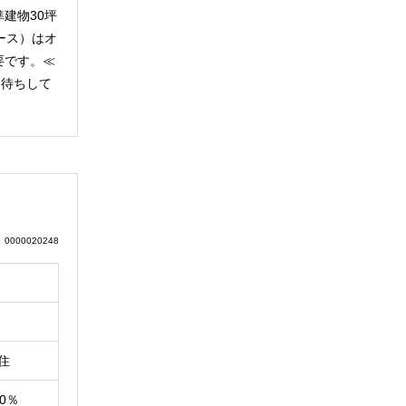
建物30坪
ース）はオ
要です。≪
話お待ちして
0000020248
住
60％