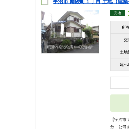
宇治市 南陵町１丁目 土地（建築
売地
所
交
土地
建ぺ
【宇治市 
分 公簿面