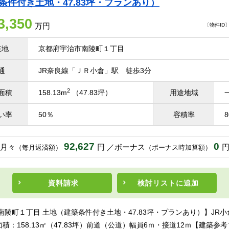
条件付き土地・47.83坪・プランあり）
3,350
万円
〔物件ID〕 
在地
京都府宇治市南陵町１丁目
通
JR奈良線「ＪＲ小倉」駅 徒歩3分
2
面積
158.13m
（47.83坪）
用途地域
い率
50％
容積率
92,627
0
月々
円
ボーナス
（毎月返済額）
（ボーナス時加算額）
資料請求
検討リスト
に追加
南陵町１丁目 土地（建築条件付き土地・47.83坪・プランあり）】JR小
積：158.13㎡（47.83坪）前道（公道）幅員6ｍ・接道12ｍ【建築参