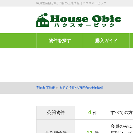
毎月返済額が9万円台の土地情報はハウスオービック
物件を探す
購入ガイド
宇治市 不動産
＞
毎月返済額が9万円台の土地情報
4
公開物件
すべての方
件
会員のみに
11