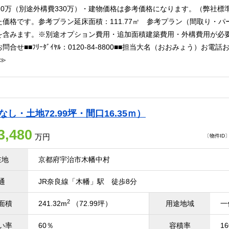
10万（別途外構費330万）・建物価格は参考価格になります。（弊社標準
た価格です。参考プラン延床面積：111.77㎡ 参考プラン（間取り・パ
を含みます。※別途オプション費用・追加面積建築費用・外構費用が必
問合せ■■ﾌﾘｰﾀﾞｲﾔﾙ：0120-84-8800■■担当大名（おおみょう）お電
≫
し・土地72.99坪・間口16.35ｍ）
3,480
万円
〔物件ID〕 
在地
京都府宇治市木幡中村
通
JR奈良線「木幡」駅 徒歩8分
2
面積
241.32m
（72.99坪）
用途地域
一
い率
60％
容積率
1