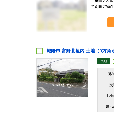
※購入希望
※特別限定物件
城陽市 富野北垣内 土地（3方角
売地
所
交
土地
建ぺ