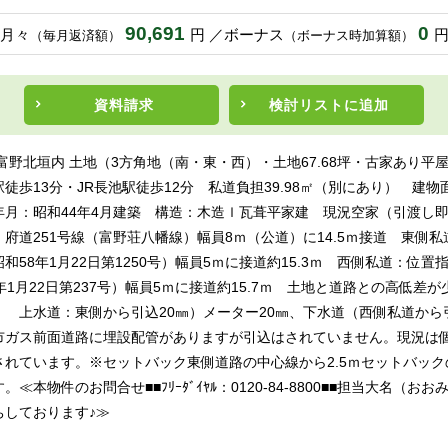
90,691
0
月々
円
ボーナス
（毎月返済額）
（ボーナス時加算額）
資料請求
検討リスト
に追加
富野北垣内 土地（3方角地（南・東・西）・土地67.68坪・古家あり平
徒歩13分・JR長池駅徒歩12分 私道負担39.98㎡（別にあり） 建物面積
年月：昭和44年4月建築 構造：木造ｌ瓦葺平家建 現況空家（引渡
府道251号線（富野荘八幡線）幅員8ｍ（公道）に14.5ｍ接道 東側
和58年1月22日第1250号）幅員5ｍに接道約15.3ｍ 西側私道：位置
年1月22日第237号）幅員5ｍに接道約15.7ｍ 土地と道路との高低差
！ 上水道：東側から引込20㎜）メーター20㎜、下水道（西側私道から
市ガス前面道路に埋設配管がありますが引込はされていません。現況は
されています。※セットバック東側道路の中心線から2.5ｍセットバック
。≪本物件のお問合せ■■ﾌﾘｰﾀﾞｲﾔﾙ：0120-84-8800■■担当大名（お
ちしております♪≫