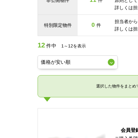
非公開物件
件
原則として
詳しくは担
担当者から
0
特別限定物件
件
詳しくは担
12
件中
1～12を表示
選択した物件をまとめ
会員登