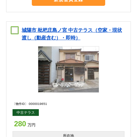
城陽市 枇杷庄島ノ宮 中古テラス（空家・現状
渡し（動産含む）・即時）
〔物件ID〕 0000019651
中古テラス
280
万円
所在地