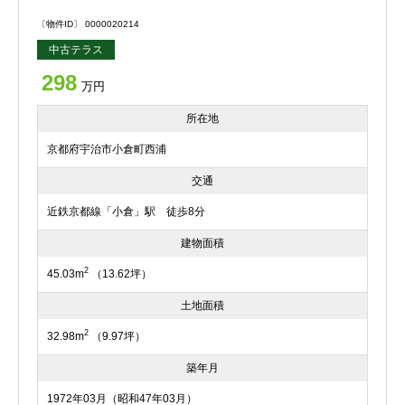
〔物件ID〕 0000020214
中古テラス
298
万円
所在地
京都府宇治市小倉町西浦
交通
近鉄京都線「小倉」駅 徒歩8分
建物面積
2
45.03m
（13.62坪）
土地面積
2
32.98m
（9.97坪）
築年月
1972年03月（昭和47年03月）