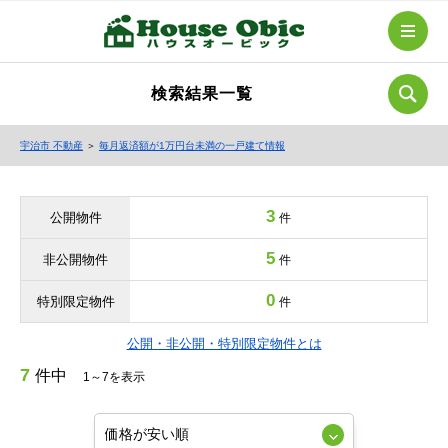
検索結果一覧
宇治市 不動産
＞
毎月返済額が1万円台未満の一戸建て情報
3
公開物件
件
5
非公開物件
件
0
特別限定物件
件
公開・非公開・特別限定物件とは
7
件中
1～7を表示