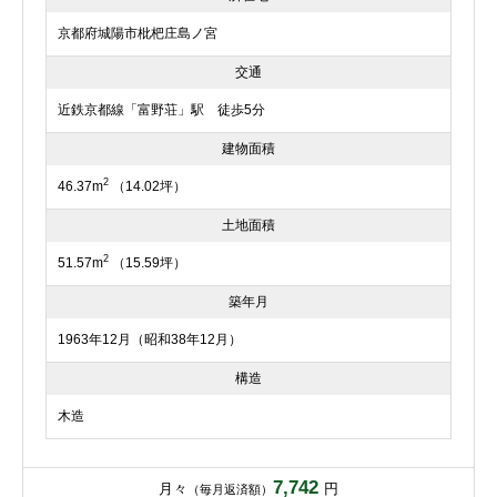
京都府城陽市枇杷庄島ノ宮
交通
近鉄京都線「富野荘」駅 徒歩5分
建物面積
2
46.37m
（14.02坪）
土地面積
2
51.57m
（15.59坪）
築年月
1963年12月（昭和38年12月）
構造
木造
7,742
月々
円
（毎月返済額）