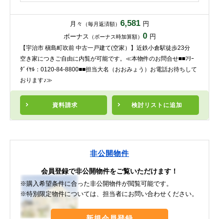
6,581
月々
円
（毎月返済額）
0
ボーナス
円
（ボーナス時加算額）
【宇治市 槇島町吹前 中古一戸建て(空家）】近鉄小倉駅徒歩23分
空き家につきご自由に内覧が可能です。≪本物件のお問合せ■■ﾌﾘｰ
ﾀﾞｲﾔﾙ：0120-84-8800■■担当大名（おおみょう）お電話お待ちして
おります♪≫
資料請求
検討リスト
に追加
非公開物件
会員登録で非公開物件をご覧いただけます！
※購入希望条件に合った非公開物件が閲覧可能です。
※特別限定物件については、担当者にお問い合わせください。
新規会員登録