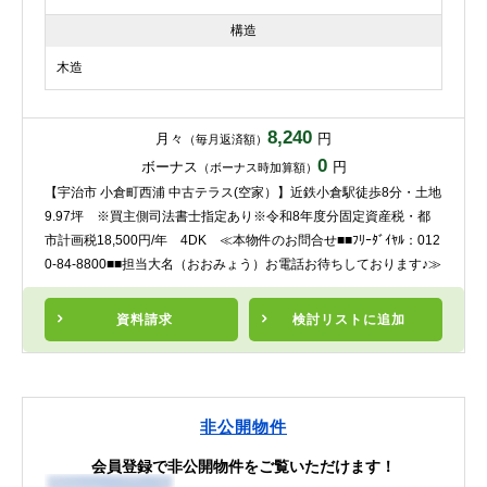
構造
木造
8,240
月々
円
（毎月返済額）
0
ボーナス
円
（ボーナス時加算額）
【宇治市 小倉町西浦 中古テラス(空家）】近鉄小倉駅徒歩8分・土地
9.97坪 ※買主側司法書士指定あり※令和8年度分固定資産税・都
市計画税18,500円/年 4DK ≪本物件のお問合せ■■ﾌﾘｰﾀﾞｲﾔﾙ：012
0-84-8800■■担当大名（おおみょう）お電話お待ちしております♪≫
資料請求
検討リスト
に追加
非公開物件
会員登録で非公開物件をご覧いただけます！