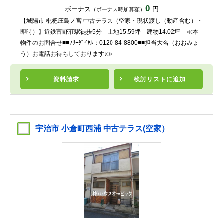
0
ボーナス
円
（ボーナス時加算額）
【城陽市 枇杷庄島ノ宮 中古テラス（空家・現状渡し（動産含む）・
即時）】近鉄富野荘駅徒歩5分 土地15.59坪 建物14.02坪 ≪本
物件のお問合せ■■ﾌﾘｰﾀﾞｲﾔﾙ：0120-84-8800■■担当大名（おおみょ
う）お電話お待ちしております♪≫
資料請求
検討リスト
に追加
宇治市 小倉町西浦 中古テラス(空家）