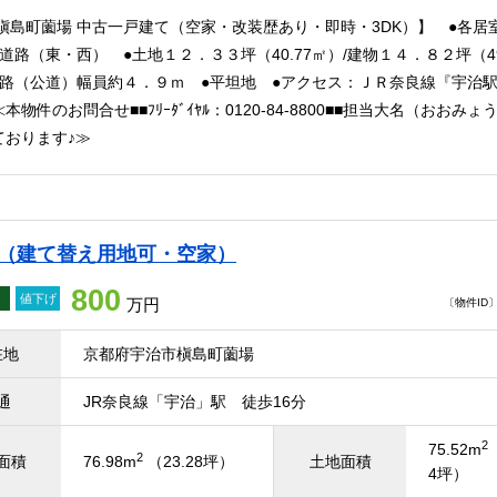
 槇島町薗場 中古一戸建て（空家・改装歴あり・即時・3DK）】 ●各居
道路（東・西） ●土地１２．３３坪（40.77㎡）/建物１４．８２坪（49
路（公道）幅員約４．９ｍ ●平坦地 ●アクセス：ＪＲ奈良線『宇治
本物件のお問合せ■■ﾌﾘｰﾀﾞｲﾔﾙ：0120-84-8800■■担当大名（おおみ
ております♪≫
て（建て替え用地可・空家）
800
値下げ
万円
〔物件ID〕 
在地
京都府宇治市槇島町薗場
通
JR奈良線「宇治」駅 徒歩16分
2
75.52m
2
面積
76.98m
（23.28坪）
土地面積
4坪）