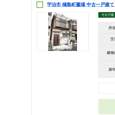
宇治市 槇島町薗場 中古一戸建
中古戸建
所
交
建物
築