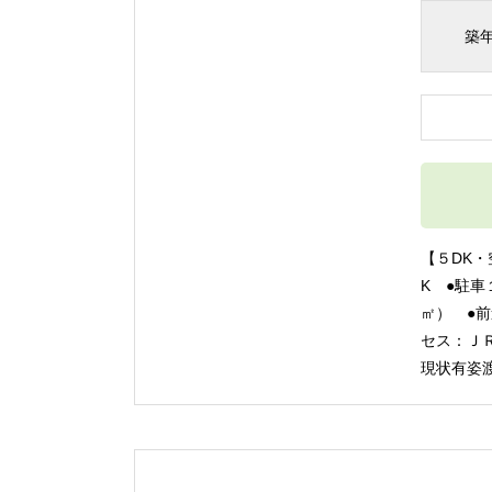
築
【５DK・
K ●駐車
㎡） ●
セス：Ｊ
現状有姿