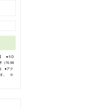
円
】 ●５D
76.98
地 ●アク
す。 ※