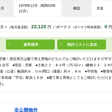
1978年12月（昭和53年
年月
構造
木造
12月）
22,120
0
月々
円
ボーナス
（毎月返済額）
（ボーナス時加算額）
資料請求
検討リスト
に追加
空家！居住用又は建て替え用地のどちらでもご検討いただけます♪(^0^)/
１台可 ●現況：空家 ●土地２２．８４坪（75.52㎡）/建物２３．２８坪（
前道（公道）幅員約６．０ｍ/間口（接面）約４．８ｍ ●平坦地 ●整形
Ｒ奈良線『宇治』駅歩１６分 ●建て替え用地としてもご検討いただけま
渡し
非公開物件