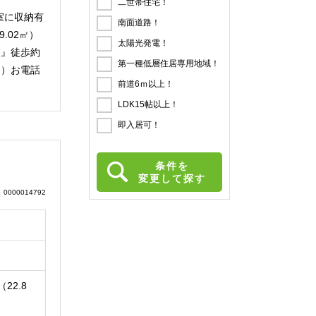
二世帯住宅！
室に収納有
南面道路！
.02㎡）
太陽光発電！
駅』徒歩約
第一種低層住居専用地域！
ょう）お電話
前道6ｍ以上！
LDK15帖以上！
即入居可！
条件を
変更して探す
0000014792
（22.8