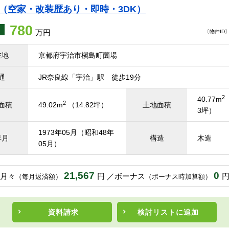
て（空家・改装歴あり・即時・3DK）
780
万円
〔物件ID〕 
在地
京都府宇治市槇島町薗場
通
JR奈良線「宇治」駅 徒歩19分
2
40.77m
2
面積
49.02m
（14.82坪）
土地面積
3坪）
1973年05月（昭和48年
年月
構造
木造
05月）
21,567
0
月々
円
ボーナス
（毎月返済額）
（ボーナス時加算額）
資料請求
検討リスト
に追加