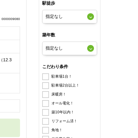
駅徒歩
0000009080
築年数
（12.3
こだわり条件
駐車場1台！
駐車場2台以上！
床暖房！
オール電化！
円
築10年以内！
リフォーム済！
角地！