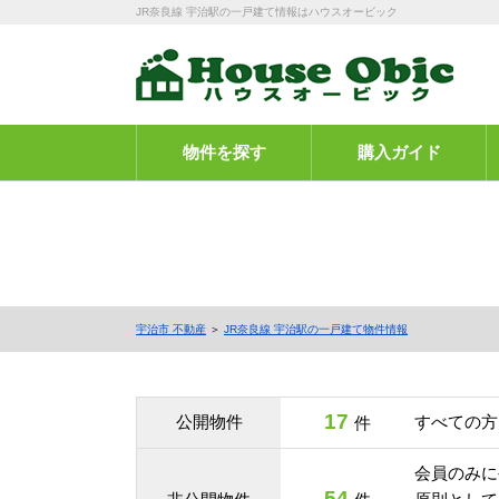
JR奈良線 宇治駅の一戸建て情報はハウスオービック
物件を探す
購入ガイド
宇治市 不動産
＞
JR奈良線 宇治駅の一戸建て物件情報
17
公開物件
すべての方
件
会員のみに
54