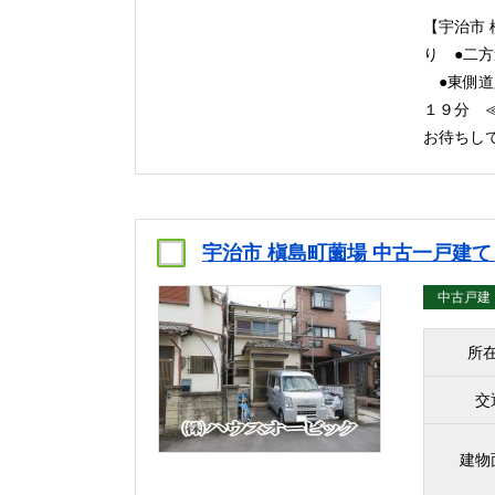
【宇治市
り ●二方
●東側道
１９分 ≪
お待ちし
宇治市 槇島町薗場 中古一戸建
中古戸建
所
交
建物