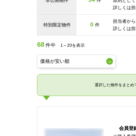
非公開物件
件
原則として
詳しくは担
担当者から
0
特別限定物件
件
詳しくは担
68
件中
1～20を表示
選択した物件をまとめ
会員登