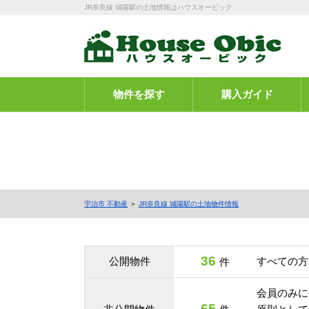
JR奈良線 城陽駅の土地情報はハウスオービック
物件を探す
購入ガイド
宇治市 不動産
＞
JR奈良線 城陽駅の土地物件情報
36
公開物件
すべての方
件
会員のみに
65