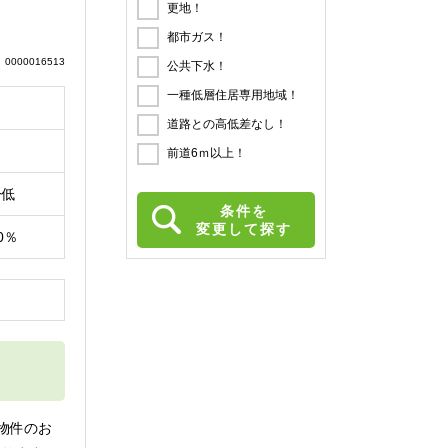
更地！
都市ガス！
0000016513
公共下水！
一種低層住居専用地域！
道路との高低差なし！
前道6ｍ以上！
一低
条件を
変更して探す
0％
円
物件のお