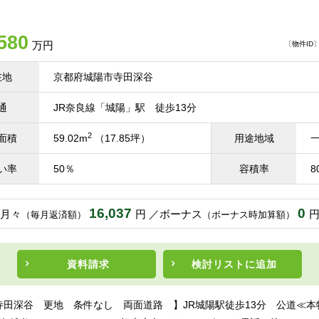
580
万円
〔物件ID〕 
在地
京都府城陽市寺田深谷
通
JR奈良線「城陽」駅 徒歩13分
2
面積
59.02m
（17.85坪）
用途地域
い率
50％
容積率
8
16,037
0
月々
円
ボーナス
（毎月返済額）
（ボーナス時加算額）
資料請求
検討リスト
に追加
寺田深谷 更地 条件なし 両面道路 】JR城陽駅徒歩13分 公道≪本