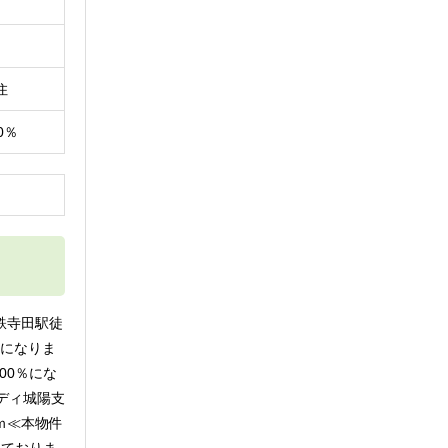
住
0％
円
鉄寺田駅徒
路になりま
00％にな
ディ城陽支
ｍ≪本物件