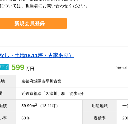
については、担当者にお問い合わせください。
新規会員登録
なし・土地18.11坪・古家あり）
599
値下げ
万円
〔物件ID〕 
在地
京都府城陽市平川古宮
通
近鉄京都線「久津川」駅 徒歩5分
2
面積
59.90m
（18.11坪）
用途地域
一
い率
60％
容積率
20