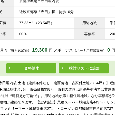
在地
京都府城陽市寺田垣内後
通
近鉄京都線「寺田」駅 徒歩10分
2
面積
77.83m
（23.54坪）
用途地域
準
い率
60％
容積率
20
19,300
0
月々
円
ボーナス
（毎月返済額）
（ボーナス時加算額）
資料請求
検討リスト
に追加
寺田垣内後 土地（建築条件なし・南西角地・古家付土地23.54坪）】近
JR城陽駅徒歩8分 販売価格998万 西側の道路は建築基準法では非道
の道路で建替えが可能です。用途地域が第１種住居地域になり容積率が2
の建物が建築できます。【近隣施設】業務スーパー城陽支店449ｍ・サン
・ファミリーマート城陽寺田店271ｍ・ローソン京都城陽市役所前店737