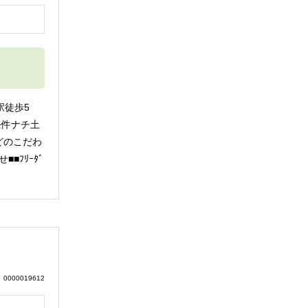
円
駅徒歩5
条件ナチ土
どのこだわ
ﾌﾘｰﾀﾞ
0000019612