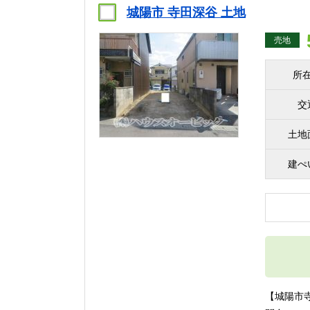
城陽市 寺田深谷 土地
売地
所
交
土地
建ぺ
【城陽市