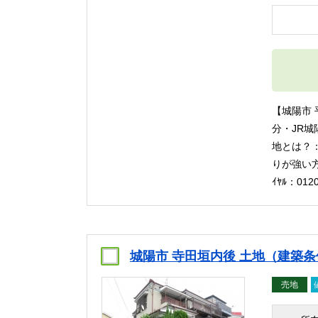
【城陽市 
分・JR城
地とは？
りが強い方
ｲﾔﾙ：0
城陽市 寺田垣内後 土地（建築条
売地