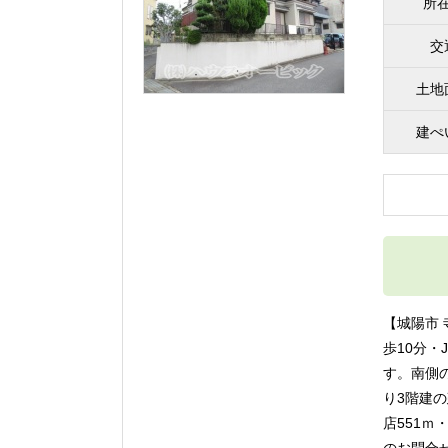
所
交
土地
建ぺ
【城陽市 
歩10分・
す。南側
り3階建
店551ｍ