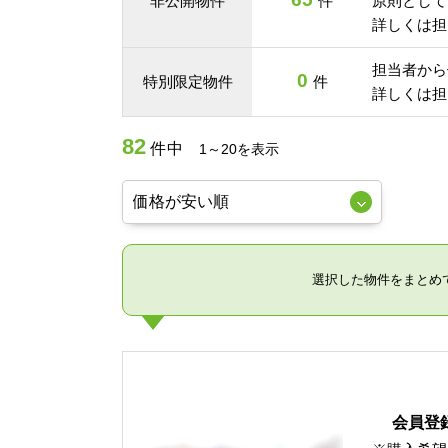
非公開物件
件
原則として
詳しくは担
担当者から
0
特別限定物件
件
詳しくは担
82
件中
1～20を表示
選択した物件をまとめ
会員登