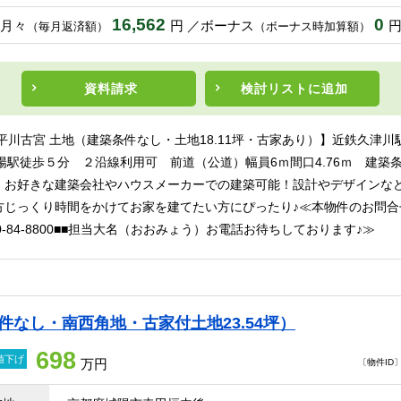
16,562
0
月々
円
ボーナス
（毎月返済額）
（ボーナス時加算額）
資料請求
検討リスト
に追加
平川古宮 土地（建築条件なし・土地18.11坪・古家あり）】近鉄久津川
陽駅徒歩５分 ２沿線利用可 前道（公道）幅員6ｍ間口4.76ｍ 建築
：お好きな建築会社やハウスメーカーでの建築可能！設計やデザインな
じっくり時間をかけてお家を建てたい方にぴったり♪≪本物件のお問合せ■■
120-84-8800■■担当大名（おおみょう）お電話お待ちしております♪≫
件なし・南西角地・古家付土地23.54坪）
698
値下げ
万円
〔物件ID〕 