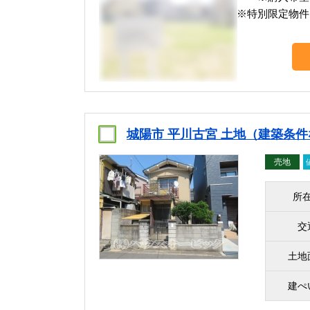
※特別限定物件
城陽市 平川古宮 土地（建築条件
売地
所
交
土地
建ぺ