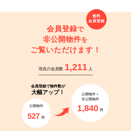
会員登録
で
非公開物件
を
ご覧いただけます！
1,211
現在の会員数
人
会員登録で
物件数が
大幅アップ！
公開物件＋
非公開物件
1,840
公開物件
件
527
件