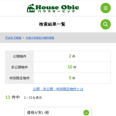
検索結果一覧
宇治市 不動産
＞
今池小学校区の物件情報
2
公開物件
件
10
非公開物件
件
0
特別限定物件
件
公開・非公開・特別限定物件とは
11
件中
1～11を表示