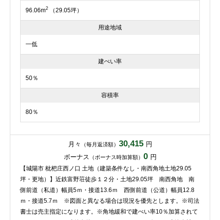
2
96.06m
（29.05坪）
用途地域
一低
建ぺい率
50％
容積率
80％
30,415
月々
円
（毎月返済額）
0
ボーナス
円
（ボーナス時加算額）
【城陽市 枇杷庄西ノ口 土地（建築条件なし・南西角地土地29.05
坪・更地）】近鉄富野荘徒歩１２分・土地29.05坪 南西角地 南
側前道（私道）幅員5ｍ・接道13.6ｍ 西側前道（公道）幅員12.8
ｍ・接道5.7ｍ ※図面と異なる場合は現況を優先とします。※司法
書士は売主指定になります。※角地緩和で建ぺい率10％加算されて