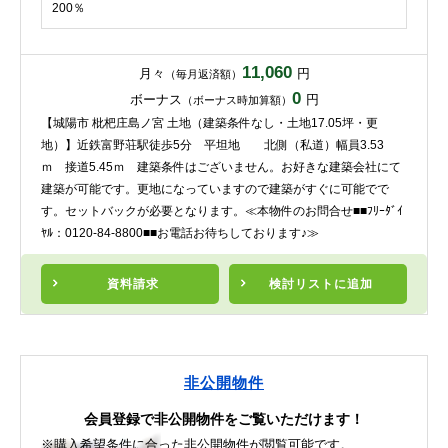
200％
11,060
月々
円
（毎月返済額）
0
ボーナス
円
（ボーナス時加算額）
【城陽市 枇杷庄島ノ宮 土地（建築条件なし・土地17.05坪・更
地）】近鉄富野荘駅徒歩5分 平坦地 北側（私道）幅員3.53
ｍ 接道5.45ｍ 建築条件はございません。お好きな建築会社にて
建築が可能です。更地になっていますので建築がすぐに可能でで
す。セットバックが必要となります。≪本物件のお問合せ■■ﾌﾘｰﾀﾞｲ
ﾔﾙ：0120-84-8800■■お電話お待ちしております♪≫
資料請求
検討リスト
に追加
非公開物件
会員登録で非公開物件をご覧いただけます！
※購入希望条件に合った非公開物件が閲覧可能です。