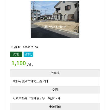
〔物件ID〕 0000020138
売地
値下げ
1,100
万円
所在地
京都府城陽市枇杷庄西ノ口
交通
近鉄京都線「富野荘」駅 徒歩12分
土地面積