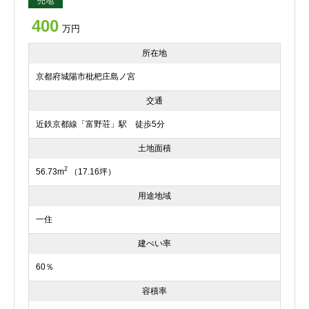
売地
400
万円
所在地
京都府城陽市枇杷庄島ノ宮
交通
近鉄京都線「富野荘」駅 徒歩5分
土地面積
2
56.73m
（17.16坪）
用途地域
一住
建ぺい率
60％
容積率