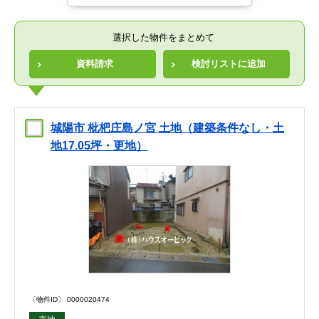
選択した物件をまとめて
資料請求
検討リストに追加
城陽市 枇杷庄島ノ宮 土地（建築条件なし・土
地17.05坪・更地）
〔物件ID〕 0000020474