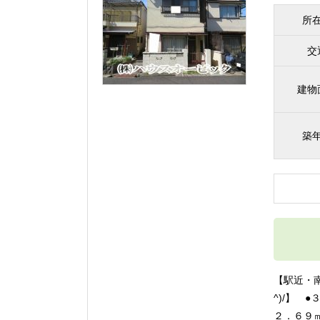
所
交
建物
築
【駅近・
^)/】 
２．６９