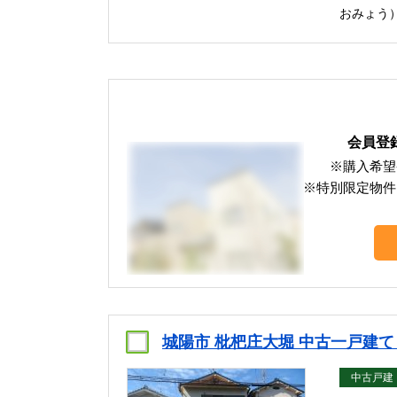
おみょう
会員登
※購入希望
※特別限定物件
城陽市 枇杷庄大堀 中古一戸建
中古戸建