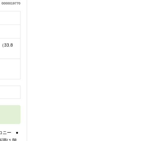
0000019770
（33.8
円
コニー ●
新調/１階