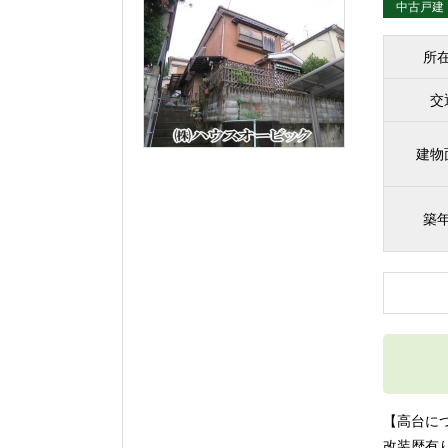
中古戸建
所
交
建物
築
【高台に
改装歴有り