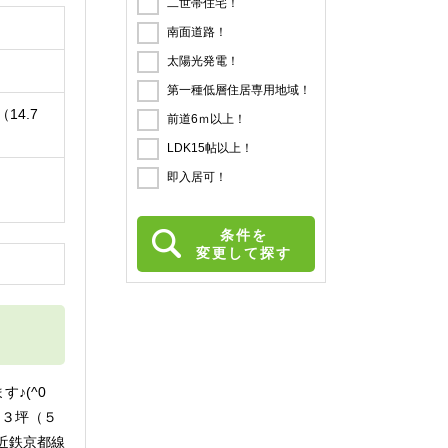
二世帯住宅！
南面道路！
太陽光発電！
第一種低層住居専用地域！
（14.7
前道6ｍ以上！
LDK15帖以上！
即入居可！
条件を
変更して探す
円
♪(^0
９３坪（５
近鉄京都線