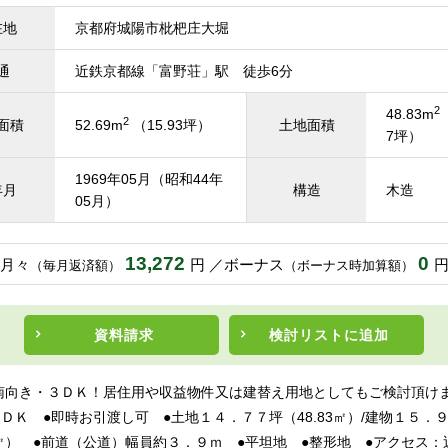
在地
京都府城陽市枇杷庄大堀
通
近鉄京都線「富野荘」駅 徒歩6分
2
48.83m
2
面積
52.69m
（15.93坪）
土地面積
7坪）
1969年05月（昭和44年
年月
構造
木造
05月）
13,272
0
月々
円
ボーナス
（毎月返済額）
（ボーナス時加算額）
資料請求
検討リスト
に追加
南向き・３ＤＫ！居住用や収益物件又は建替え用地としてもご検討頂けます
●３ＤＫ ●即時お引渡し可 ●土地１４．７７坪（48.83㎡）/建物１５．
㎡） ●前道（公道）幅員約３．９ｍ ●平坦地 ●整形地 ●アクセス：