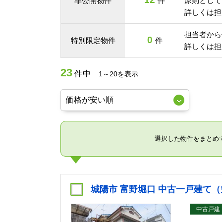
非公開物件
件
原則として
詳しくは担
担当者から
0
特別限定物件
件
詳しくは担
23
件中
1～20を表示
選択した物件をまとめ
城陽市 富野堀口 中古一戸建て
中古戸建