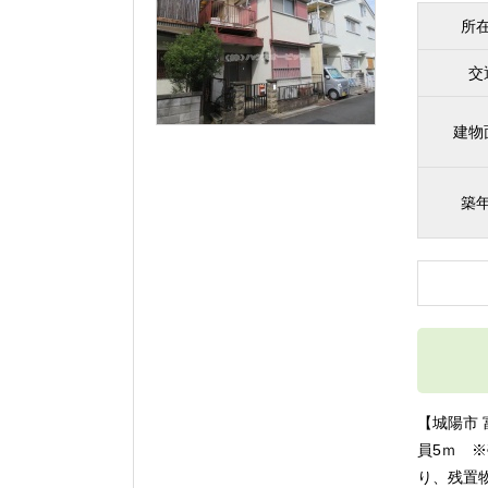
所
交
建物
築
【城陽市 
員5ｍ 
り、残置物