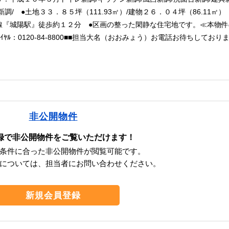
新調/ ●土地３３．８５坪（111.93㎡）/建物２６．０４坪（86.11㎡）
線『城陽駅』徒歩約１２分 ●区画の整った閑静な住宅地です。≪本物件
ﾀﾞｲﾔﾙ：0120-84-8800■■担当大名（おおみょう）お電話お待ちしており
非公開物件
録で非公開物件をご覧いただけます！
条件に合った非公開物件が閲覧可能です。
については、担当者にお問い合わせください。
新規会員登録