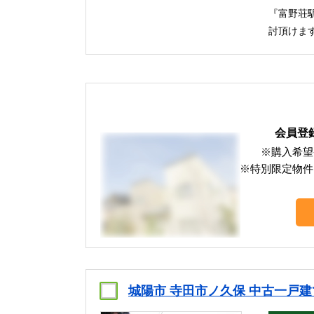
『富野荘
討頂けま
会員登
※購入希望
※特別限定物件
城陽市 寺田市ノ久保 中古一戸建