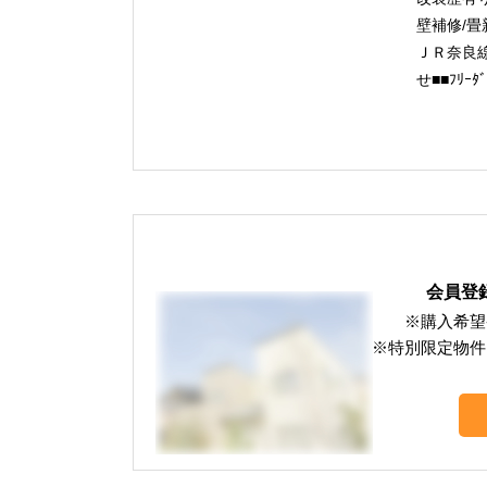
壁補修/畳
ＪＲ奈良
せ■■ﾌﾘｰ
会員登
※購入希望
※特別限定物件