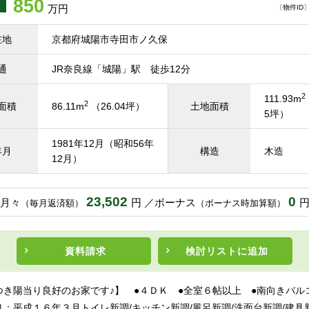
850
万円
〔物件ID〕 
在地
京都府城陽市寺田市ノ久保
通
JR奈良線「城陽」駅 徒歩12分
2
111.93m
2
面積
86.11m
（26.04坪）
土地面積
5坪）
1981年12月（昭和56年
年月
構造
木造
12月）
23,502
0
月々
円
ボーナス
（毎月返済額）
（ボーナス時加算額）
資料請求
検討リスト
に追加
つき陽当り良好のお家です♪】 ●４ＤＫ ●全室６帖以上 ●南向きバル
：平成１６年３月トイレ新調/キッチン新調/風呂新調/洗面台新調/建具