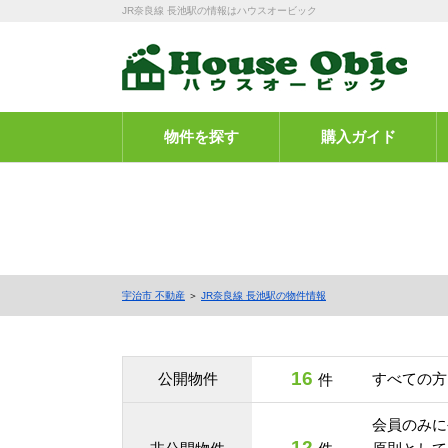
JR奈良線 長池駅の情報はハウスオービック
物件を探す
購入ガイド
宇治市 不動産
＞
JR奈良線 長池駅の物件情報
16
公開物件
すべての方
件
会員のみに
12