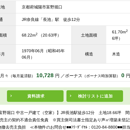
在地
京都府城陽市富野堀口
通
JR奈良線「長池」駅 徒歩12分
2
61.70m
2
面積
68.22m
（20.63坪）
土地面積
6坪）
1970年06月（昭和45年
年月
構造
木造
06月）
10,728
0
月々
円
ボーナス
（毎月返済額）
（ボーナス時加算額）
資料請求
検討リスト
に追加
富野堀口 中古一戸建て（空家）】JR長池駅徒歩12分 土地18.66坪 
※売主の契約不適合責任免責 ※買主側司法書士指定あり声㎡増築未登記
撤去売主負担 ≪本物件のお問合せ■■ﾌﾘｰﾀﾞｲﾔﾙ：0120-84-8800■■