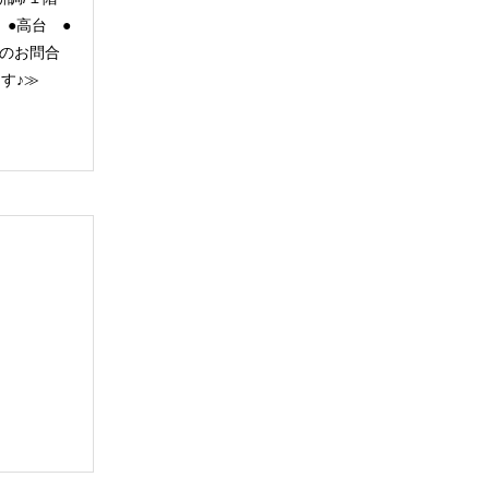
 ●高台 ●
のお問合
ます♪≫