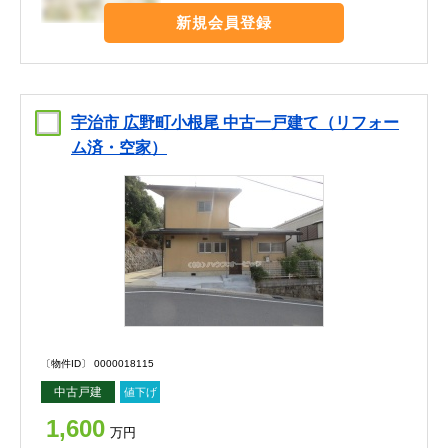
新規会員登録
宇治市 広野町小根尾 中古一戸建て（リフォー
ム済・空家）
〔物件ID〕 0000018115
中古戸建
値下げ
1,600
万円