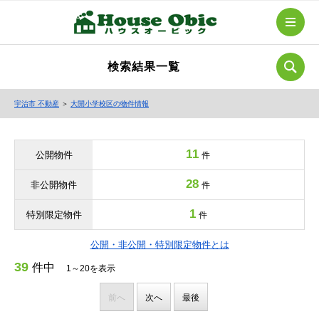
検索結果一覧
宇治市 不動産
＞
大開小学校区の物件情報
11
公開物件
件
28
非公開物件
件
1
特別限定物件
件
公開・非公開・特別限定物件とは
39
件中
1～20を表示
前へ
次へ
最後