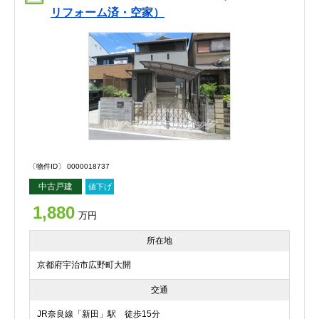
リフォーム済・空家）
〔物件ID〕 0000018737
中古戸建
値下げ
1,880
万円
所在地
京都府宇治市広野町大開
交通
JR奈良線「新田」駅 徒歩15分