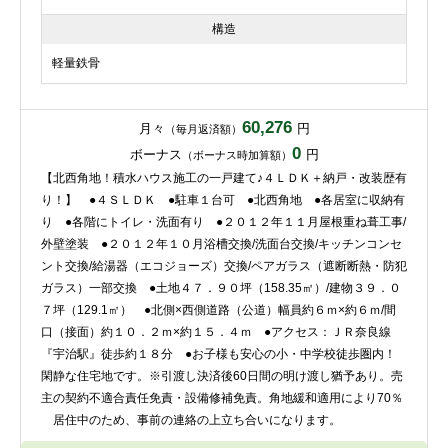
構造
軽量鉄骨
60,276
月々
円
（毎月返済額）
0
ボーナス
円
（ボーナス時加算額）
【北西角地！積水ハウス施工の一戸建て♪４ＬＤＫ＋納戸・改装歴有
り！】 ●４ＳＬＤＫ ●駐車１台可 ●北西角地 ●各居室に収納有
り ●各階にトイレ・洗面有り ●２０１２年１１月屋根重ね葺工事/
外壁塗装 ●２０１２年１０月浴槽交換/洗面台交換/キッチンコンセ
ント交換/給湯器（エコジョーズ）交換/ペアガラス（遮断断熱・防犯
ガラス）一部交換 ●土地４７．９０坪（158.35㎡）/建物３９．０
７坪（129.1㎡） ●北側×西側道路（公道）幅員約６ｍ×約６ｍ/間
口（接面）約１０．２ｍ×約１５．４ｍ ●アクセス：ＪＲ奈良線
『宇治駅』徒歩約１８分 ●お子様も安心の小・中学校徒歩圏内！
閑静な住宅地です。※引渡し決済後60日間の明け渡し猶予あり。売
主の契約不適合責任免責・設備修補免責。角地緩和適用により70％
居住中のため、事前の連絡の上立ち合いになります。