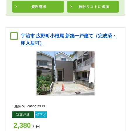
資料請求
検討リスト
に追加
宇治市 広野町小根尾 新築一戸建て（完成済・
即入居可）
〔物件ID〕 0000017913
新築戸建
値下げ
2,380
万円