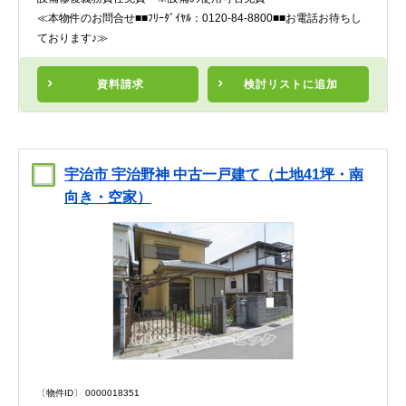
≪本物件のお問合せ■■ﾌﾘｰﾀﾞｲﾔﾙ：0120-84-8800■■お電話お待ちし
ております♪≫
資料請求
検討リスト
に追加
宇治市 宇治野神 中古一戸建て（土地41坪・南
向き・空家）
〔物件ID〕 0000018351