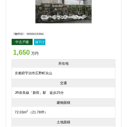
〔物件ID〕 0000015364
中古戸建
値下げ
1,650
万円
所在地
京都府宇治市広野町尖山
交通
JR奈良線「新田」駅 徒歩25分
建物面積
2
72.03m
（21.78坪）
土地面積