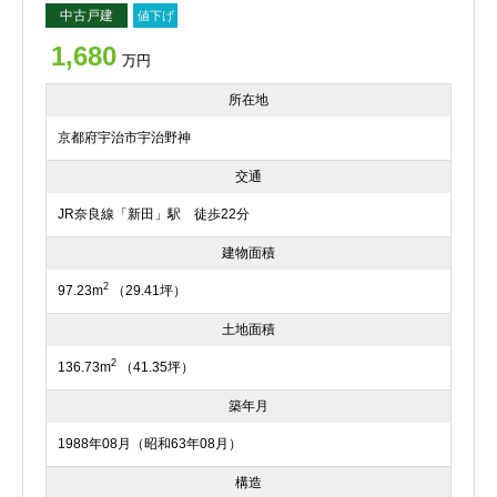
中古戸建
値下げ
1,680
万円
所在地
京都府宇治市宇治野神
交通
JR奈良線「新田」駅 徒歩22分
建物面積
2
97.23m
（29.41坪）
土地面積
2
136.73m
（41.35坪）
築年月
1988年08月（昭和63年08月）
構造