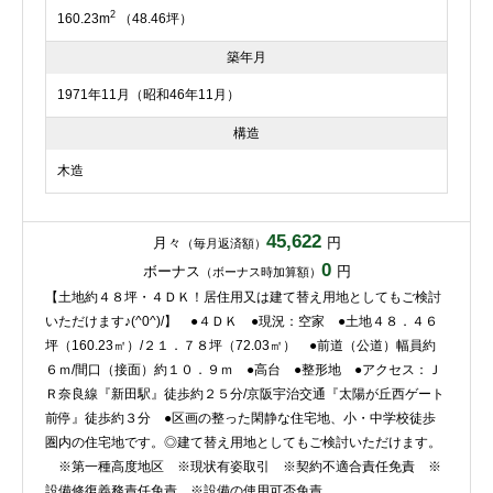
2
160.23m
（48.46坪）
築年月
1971年11月（昭和46年11月）
構造
木造
45,622
月々
円
（毎月返済額）
0
ボーナス
円
（ボーナス時加算額）
【土地約４８坪・４ＤＫ！居住用又は建て替え用地としてもご検討
いただけます♪(^0^)/】 ●４ＤＫ ●現況：空家 ●土地４８．４６
坪（160.23㎡）/２１．７８坪（72.03㎡） ●前道（公道）幅員約
６ｍ/間口（接面）約１０．９ｍ ●高台 ●整形地 ●アクセス：Ｊ
Ｒ奈良線『新田駅』徒歩約２５分/京阪宇治交通『太陽が丘西ゲート
前停』徒歩約３分 ●区画の整った閑静な住宅地、小・中学校徒歩
圏内の住宅地です。◎建て替え用地としてもご検討いただけます。
※第一種高度地区 ※現状有姿取引 ※契約不適合責任免責 ※
設備修復義務責任免責 ※設備の使用可否免責