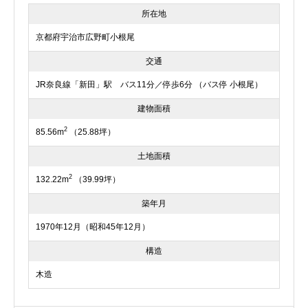
所在地
京都府宇治市広野町小根尾
交通
JR奈良線「新田」駅 バス11分／停歩6分 （バス停 小根尾）
建物面積
2
85.56m
（25.88坪）
土地面積
2
132.22m
（39.99坪）
築年月
1970年12月（昭和45年12月）
構造
木造