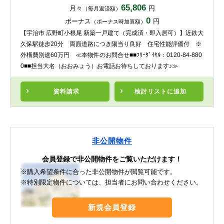
65,806
月々
円
（毎月返済額）
0
ボーナス
円
（ボーナス時加算額）
【宇治市 広野町小根尾 新築一戸建て（完成済・即入居可）】近鉄大
久保駅徒歩20分 両面道路につき陽当り良好 住宅性能評価付 ※
外構費別途60万円 ≪本物件のお問合せ■■ﾌﾘｰﾀﾞｲﾔﾙ：0120-84-880
0■■担当大名（おおみょう）お電話お待ちしております♪≫
資料請求
検討リスト
に追加
非公開物件
会員登録で非公開物件をご覧いただけます！
※購入希望条件に合った非公開物件が閲覧可能です。
※特別限定物件については、担当者にお問い合わせください。
新規会員登録