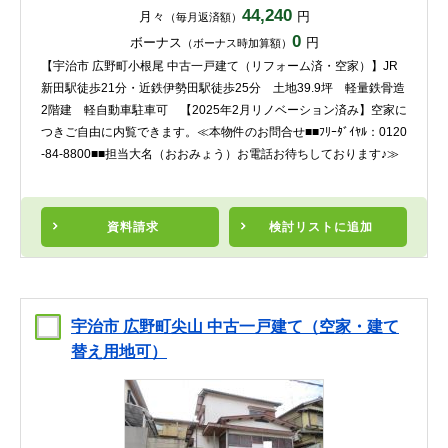
44,240
月々
円
（毎月返済額）
0
ボーナス
円
（ボーナス時加算額）
【宇治市 広野町小根尾 中古一戸建て（リフォーム済・空家）】JR
新田駅徒歩21分・近鉄伊勢田駅徒歩25分 土地39.9坪 軽量鉄骨造
2階建 軽自動車駐車可 【2025年2月リノベーション済み】空家に
つきご自由に内覧できます。≪本物件のお問合せ■■ﾌﾘｰﾀﾞｲﾔﾙ：0120
-84-8800■■担当大名（おおみょう）お電話お待ちしております♪≫
資料請求
検討リスト
に追加
宇治市 広野町尖山 中古一戸建て（空家・建て
替え用地可）