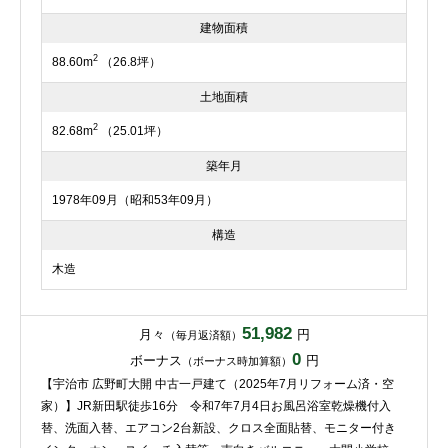
建物面積
2
88.60m
（26.8坪）
土地面積
2
82.68m
（25.01坪）
築年月
1978年09月（昭和53年09月）
構造
木造
51,982
月々
円
（毎月返済額）
0
ボーナス
円
（ボーナス時加算額）
【宇治市 広野町大開 中古一戸建て（2025年7月リフォーム済・空
家）】JR新田駅徒歩16分 令和7年7月4日お風呂浴室乾燥機付入
替、洗面入替、エアコン2台新設、クロス全面貼替、モニター付き