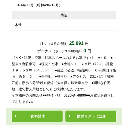
1974年12月（昭和49年12月）
構造
木造
25,991
月々
円
（毎月返済額）
0
ボーナス
円
（ボーナス時加算額）
【４K・現況：空家！駐車スペースのあるお家です♪】 ●４Ｋ ●小
型車１台駐車可 ●現況：空家 ●土地２１．７８坪（72㎡）/建物
１９．５２坪（64.53㎡） ●前道（公道）幅員約６．０ｍ/間口（接
面）約５．０ｍ ●平坦地 ●整形地 ●アクセス：京阪バス『城南
荘前』停歩３分/近鉄京都線『大久保』駅乗車４分 ●閑静な住宅
地、建て替え用地としてもご検討いただけます。
≪本物件のお問合せ■■ﾌﾘｰﾀﾞｲﾔﾙ：0120-84-8800■■お電話お待ちし
ております♪≫
資料請求
検討リスト
に追加