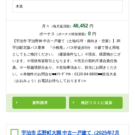
木造
46,452
月々
円
（毎月返済額）
0
ボーナス
円
（ボーナス時加算額）
【宇治市 宇治野神 中古一戸建て（土地41坪・南向き・空家）】JR
宇治駅京阪バス乗車 『小根尾』バス停徒歩5分 ※建て替え用地
としてもご検討ください。（建築条件なし）※現在、残置物がござ
います。※現状有姿取引となります。※売主の契約不適合責任免
責。※一部越境部分あり。※告知事項あり。担当にお聞きくださ
い。≪本物件のお問合せ■■ﾌﾘｰﾀﾞｲﾔﾙ：0120-84-8800■■担当大名
（おおみょう）お電話お待ちしております♪≫
資料請求
検討リスト
に追加
宇治市 広野町大開 中古一戸建て（2025年7月