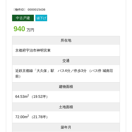
〔物件ID〕 0000015436
中古戸建
値下げ
940
万円
所在地
京都府宇治市神明宮東
交通
近鉄京都線「大久保」駅 バス4分／停歩3分 （バス停 城南荘
前）
建物面積
2
64.53m
（19.52坪）
土地面積
2
72.00m
（21.78坪）
築年月