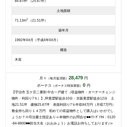
84.87m
（25.67坪）
土地面積
2
71.13m
（21.51坪）
築年月
1992年04月（平成4年04月）
構造
木造
28,479
月々
円
（毎月返済額）
0
ボーナス
円
（ボーナス時加算額）
【宇治市 五ケ庄二番割 中古一戸建て（収益物件・オーナーチェンジ
物件・利回り7％）】JR黄檗駅徒歩10分・京阪黄檗駅徒歩12分 土
地21.51坪 建物25.67坪 表面利回り7％年収84万円（月収7万円）
敷金持ち回り１４万円 初めての収益物件として購入はいかがでし
ょうか？※司法書士指定あり≪本物件のお問合せ■■ﾌﾘｰﾀﾞｲﾔﾙ：0120
-84-8800■■担当大名（おおみょう）お電話お待ちしております♪≫