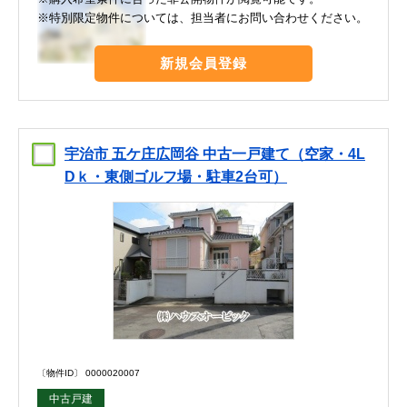
※特別限定物件については、担当者にお問い合わせください。
新規会員登録
宇治市 五ケ庄広岡谷 中古一戸建て（空家・4L
Dｋ・東側ゴルフ場・駐車2台可）
〔物件ID〕 0000020007
中古戸建