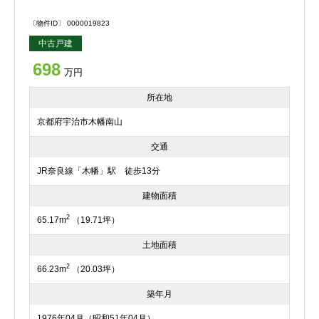
〔物件ID〕 0000019823
中古戸建
698
万円
所在地
京都府宇治市木幡南山
交通
JR奈良線「木幡」駅 徒歩13分
建物面積
2
65.17m
（19.71坪）
土地面積
2
66.23m
（20.03坪）
築年月
1976年04月（昭和51年04月）