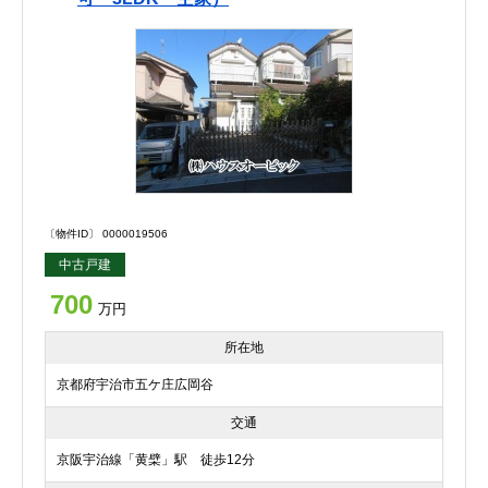
〔物件ID〕 0000019506
中古戸建
700
万円
所在地
京都府宇治市五ケ庄広岡谷
交通
京阪宇治線「黄檗」駅 徒歩12分