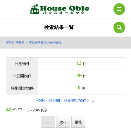
検索結果一覧
宇治市 不動産
＞
宇治小学校区の物件情報
13
公開物件
件
29
非公開物件
件
0
特別限定物件
件
公開・非公開・特別限定物件とは
42
件中
1～20を表示
前へ
次へ
最後