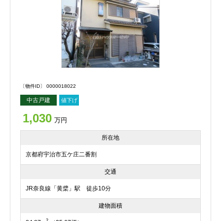
〔物件ID〕 0000018022
中古戸建
値下げ
1,030
万円
所在地
京都府宇治市五ケ庄二番割
交通
JR奈良線「黄檗」駅 徒歩10分
建物面積
2