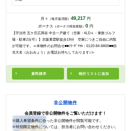
49,217
月々
円
（毎月返済額）
0
ボーナス
円
（ボーナス時加算額）
【宇治市 五ケ庄広岡谷 中古一戸建て（空家・4LDｋ・東側ゴルフ
場・駐車2台可）】京阪黄檗駅徒歩19分 空家につきご自由に内覧
が可能です。≪本物件のお問合せ■■ﾌﾘｰﾀﾞｲﾔﾙ：0120-84-8800■■担
当大名（おおみょう）お電話お待ちしております♪≫
資料請求
検討リスト
に追加
非公開物件
会員登録で非公開物件をご覧いただけます！
※購入希望条件に合った非公開物件が閲覧可能です。
※特別限定物件については、担当者にお問い合わせください。