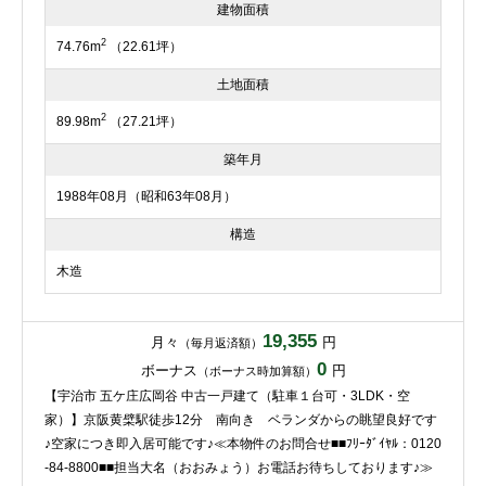
建物面積
2
74.76m
（22.61坪）
土地面積
2
89.98m
（27.21坪）
築年月
1988年08月（昭和63年08月）
構造
木造
19,355
月々
円
（毎月返済額）
0
ボーナス
円
（ボーナス時加算額）
【宇治市 五ケ庄広岡谷 中古一戸建て（駐車１台可・3LDK・空
家）】京阪黄檗駅徒歩12分 南向き ベランダからの眺望良好です
♪空家につき即入居可能です♪≪本物件のお問合せ■■ﾌﾘｰﾀﾞｲﾔﾙ：0120
-84-8800■■担当大名（おおみょう）お電話お待ちしております♪≫