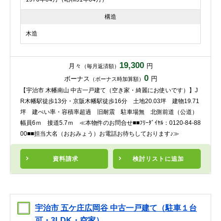
構造
木造
19,300
月々
円
（毎月返済額）
0
ボーナス
円
（ボーナス時加算額）
【宇治市 木幡南山 中古一戸建て（空き家・綺麗にお使いです）】J
R木幡駅徒歩13分・京阪木幡駅徒歩16分 土地20.03坪 建物19.71
坪 建ぺい率・容積率超過 旧耐震 駐車場無 北側前道（公道）
幅員6ｍ 接道5.7ｍ ≪本物件のお問合せ■■ﾌﾘｰﾀﾞｲﾔﾙ：0120-84-88
00■■担当大名（おおみょう）お電話お待ちしております♪≫
資料請求
検討リスト
に追加
宇治市 五ケ庄広岡谷 中古一戸建て（駐車１台
可・3LDK・空家）