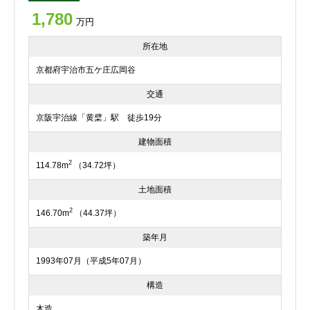
1,780
万円
所在地
京都府宇治市五ケ庄広岡谷
交通
京阪宇治線「黄檗」駅 徒歩19分
建物面積
2
114.78m
（34.72坪）
土地面積
2
146.70m
（44.37坪）
築年月
1993年07月（平成5年07月）
構造
木造