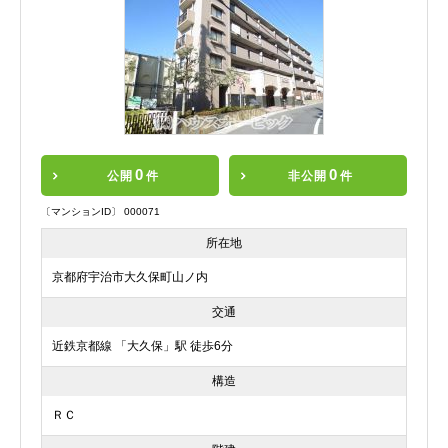
0
0
公開
件
非公開
件
〔マンションID〕 000071
所在地
京都府宇治市大久保町山ノ内
交通
近鉄京都線 「大久保」駅 徒歩6分
構造
ＲＣ