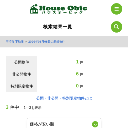
検索結果一覧
宇治市 不動産
＞
2026年08月08日の新規物件
1
公開物件
件
6
非公開物件
件
0
特別限定物件
件
公開・非公開・特別限定物件とは
3
件中
1～3を表示