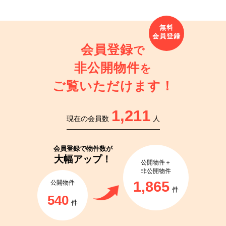
会員登録
で
非公開物件
を
ご覧いただけます！
1,211
現在の会員数
人
会員登録で
物件数が
大幅アップ！
公開物件＋
非公開物件
1,865
公開物件
件
540
件