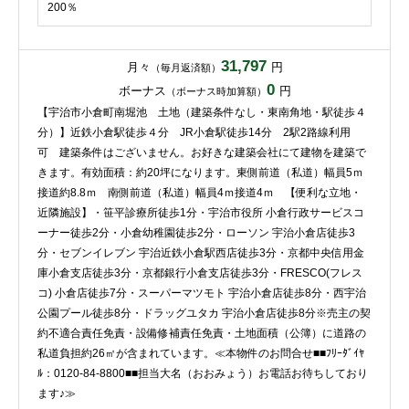
200％
31,797
月々
円
（毎月返済額）
0
ボーナス
円
（ボーナス時加算額）
【宇治市小倉町南堀池 土地（建築条件なし・東南角地・駅徒歩４
分）】近鉄小倉駅徒歩４分 JR小倉駅徒歩14分 2駅2路線利用
可 建築条件はございません。お好きな建築会社にて建物を建築で
きます。有効面積：約20坪になります。東側前道（私道）幅員5ｍ
接道約8.8ｍ 南側前道（私道）幅員4ｍ接道4ｍ 【便利な立地・
近隣施設】・笹平診療所徒歩1分・宇治市役所 小倉行政サービスコ
ーナー徒歩2分・小倉幼稚園徒歩2分・ローソン 宇治小倉店徒歩3
分・セブンイレブン 宇治近鉄小倉駅西店徒歩3分・京都中央信用金
庫小倉支店徒歩3分・京都銀行小倉支店徒歩3分・FRESCO(フレス
コ) 小倉店徒歩7分・スーパーマツモト 宇治小倉店徒歩8分・西宇治
公園プール徒歩8分・ドラッグユタカ 宇治小倉店徒歩8分※売主の契
約不適合責任免責・設備修補責任免責・土地面積（公簿）に道路の
私道負担約26㎡が含まれています。≪本物件のお問合せ■■ﾌﾘｰﾀﾞｲﾔ
ﾙ：0120-84-8800■■担当大名（おおみょう）お電話お待ちしており
ます♪≫