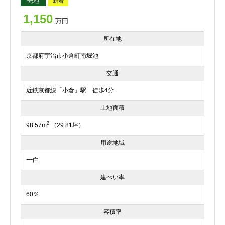
売地
新着
1,150
万円
所在地
京都府宇治市小倉町南堀池
交通
近鉄京都線「小倉」駅 徒歩4分
土地面積
2
98.57m
（29.81坪）
用途地域
一住
建ぺい率
60％
容積率