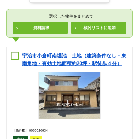
選択した物件をまとめて
資料請求
検討リストに追加
宇治市小倉町南堀池 土地（建築条件なし・東
南角地・有効土地面積約20坪・駅徒歩４分）
〔物件ID〕 0000020634