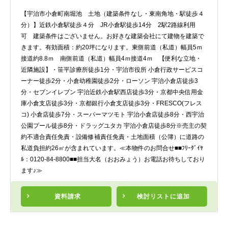
【宇治市小倉町南堀池 土地（建築条件なし・東南角地・駅徒歩４
分）】近鉄小倉駅徒歩４分 JR小倉駅徒歩14分 2駅2路線利用
可 建築条件はございません。お好きな建築会社にて建物を建築で
きます。有効面積：約20坪になります。東側前道（私道）幅員5ｍ
接道約8.8ｍ 南側前道（私道）幅員4ｍ接道4ｍ 【便利な立地・
近隣施設】・笹平診療所徒歩1分・宇治市役所 小倉行政サービスコ
ーナー徒歩2分・小倉幼稚園徒歩2分・ローソン 宇治小倉店徒歩3
分・セブンイレブン 宇治近鉄小倉駅西店徒歩3分・京都中央信用金
庫小倉支店徒歩3分・京都銀行小倉支店徒歩3分・FRESCO(フレス
コ) 小倉店徒歩7分・スーパーマツモト 宇治小倉店徒歩8分・西宇治
公園プール徒歩8分・ドラッグユタカ 宇治小倉店徒歩8分※売主の契
約不適合責任免責・設備修補責任免責・土地面積（公簿）に道路の
私道負担約26㎡が含まれています。≪本物件のお問合せ■■ﾌﾘｰﾀﾞｲﾔ
ﾙ：0120-84-8800■■担当大名（おおみょう）お電話お待ちしており
ます♪≫
資料請求
検討リスト
に追加