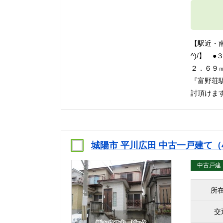
【駅近・
^)/】 
２．６９
『富野荘
討頂けま
城陽市 平川広田 中古一戸建て（
中古戸建
所
交