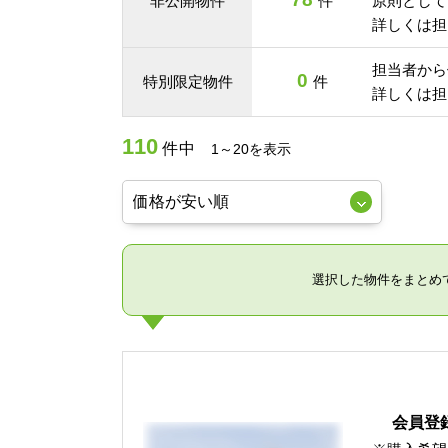
非公開物件
件
原則として
詳しくは担
担当者から
0
特別限定物件
件
詳しくは担
110
件中
1～20を表示
選択した物件をまとめ
会員登