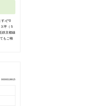
♪(^0
９３坪（５
近鉄京都線
てもご検
0000019915