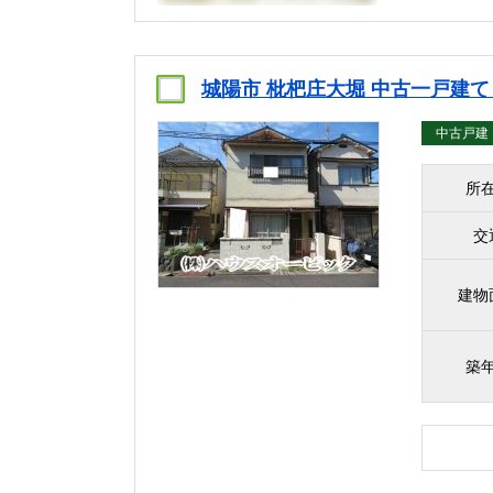
城陽市 枇杷庄大堀 中古一戸建
中古戸建
所
交
建物
築