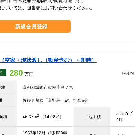
条件に合った非公開物件が閲覧可能です。
については、担当者にお問い合わせください。
新規会員登録
ス（空家・現状渡し（動産含む）・即時）
280
ス
万円
〔物件ID〕 
在地
京都府城陽市枇杷庄島ノ宮
通
近鉄京都線「富野荘」駅 徒歩5分
2
51.57m
2
面積
46.37m
（14.02坪）
土地面積
9坪）
1963年12月（昭和38年