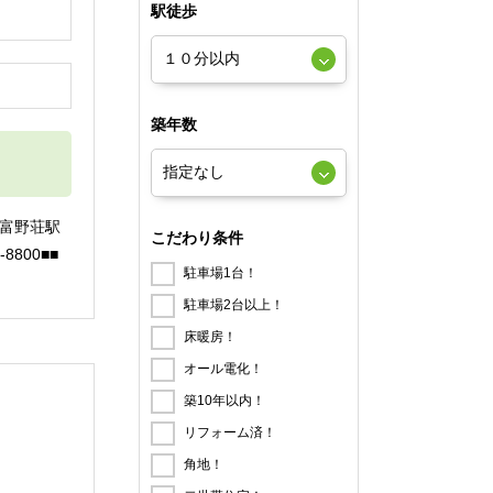
駅徒歩
築年数
鉄富野荘駅
こだわり条件
8800■■
駐車場1台！
駐車場2台以上！
床暖房！
オール電化！
築10年以内！
リフォーム済！
角地！