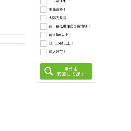
二世帯住宅！
南面道路！
太陽光発電！
第一種低層住居専用地域！
前道6ｍ以上！
LDK15帖以上！
即入居可！
条件を
変更して探す