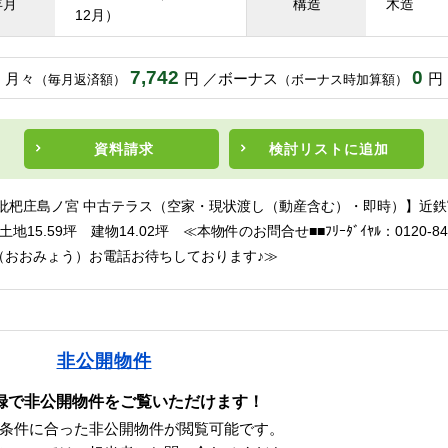
年月
構造
木造
12月）
7,742
0
月々
円
ボーナス
円
（毎月返済額）
（ボーナス時加算額）
資料請求
検討リスト
に追加
 枇杷庄島ノ宮 中古テラス（空家・現状渡し（動産含む）・即時）】近
地15.59坪 建物14.02坪 ≪本物件のお問合せ■■ﾌﾘｰﾀﾞｲﾔﾙ：0120-84-
（おおみょう）お電話お待ちしております♪≫
非公開物件
録で非公開物件をご覧いただけます！
条件に合った非公開物件が閲覧可能です。