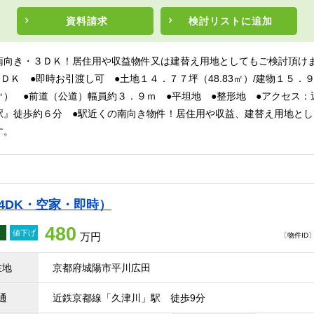
資料請求
検討リスト
に追加
南向き・３ＤＫ！居住用や収益物件又は建替え用地としてもご検討頂けます
●３ＤＫ ●即時お引渡し可 ●土地１４．７７坪（48.83㎡）/建物１５．
㎡） ●前道（公道）幅員約３．９ｍ ●平坦地 ●整形地 ●アクセス：
駅』徒歩約６分 ●駅近くの南向き物件！居住用や収益、建替え用地とし
す。
4DK・空家・即時）
480
値下げ
万円
〔物件ID〕 
在地
京都府城陽市平川広田
通
近鉄京都線「久津川」駅 徒歩9分