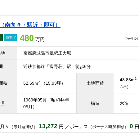
て（南向き・駅近・即可）
480
値下げ
万円
〔物件ID〕 
在地
京都府城陽市枇杷庄大堀
通
近鉄京都線「富野荘」駅 徒歩6分
2
48.83m
2
面積
52.69m
（15.93坪）
土地面積
7坪）
1969年05月（昭和44年
年月
構造
木造
05月）
13,272
0
月々
円
ボーナス
（毎月返済額）
（ボーナス時加算額）