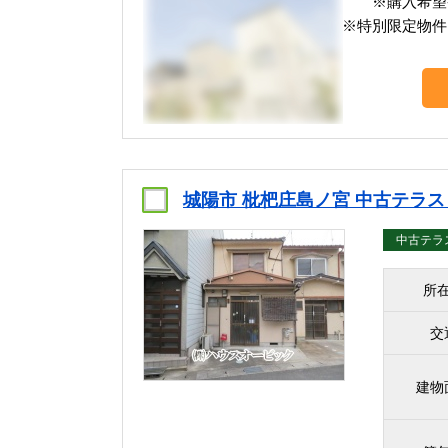
※購入希望
※特別限定物件
城陽市 枇杷庄島ノ宮 中古テラ
中古テラ
所
交
建物