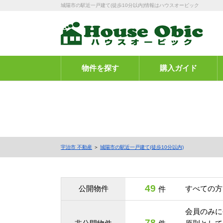
城陽市の駅近一戸建て(徒歩10分以内)情報はハウスオービック
物件を探す
購入ガイド
宇治市 不動産
＞
城陽市の駅近一戸建て(徒歩10分以内)
49
公開物件
すべての方
件
会員のみに
78