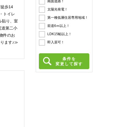
南面道路！
徒歩14
太陽光発電！
調・トイレ
第一種低層住居専用地域！
ル貼り、室
前道6ｍ以上！
莵道第二小
LDK15帖以上！
本物件のお
おります♪≫
即入居可！
条件を
変更して探す