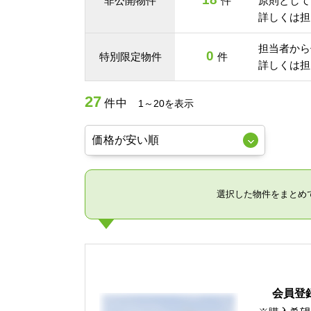
非公開物件
件
原則として
詳しくは担
担当者から
0
特別限定物件
件
詳しくは担
27
件中
1～20を表示
選択した物件をまとめ
会員登