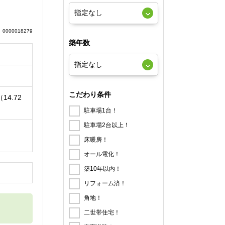
0000018279
築年数
こだわり条件
14.72
駐車場1台！
駐車場2台以上！
床暖房！
オール電化！
築10年以内！
円
リフォーム済！
角地！
二世帯住宅！