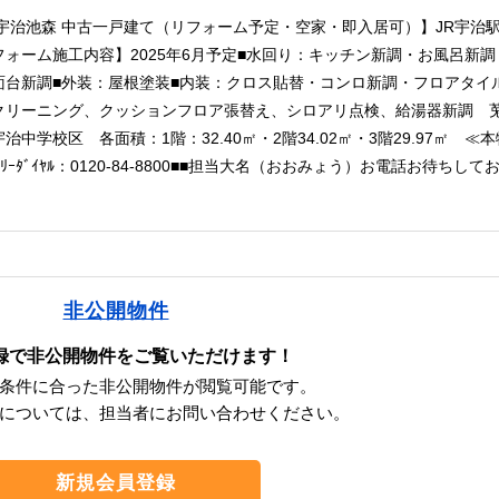
宇治池森 中古一戸建て（リフォーム予定・空家・即入居可）】JR宇治駅
フォーム施工内容】2025年6月予定■水回り：キッチン新調・お風呂新
面台新調■外装：屋根塗装■内装：クロス貼替・コンロ新調・フロアタイ
クリーニング、クッションフロア張替え、シロアリ点検、給湯器新調 
治中学校区 各面積：1階：32.40㎡・2階34.02㎡・3階29.97㎡ ≪
ﾌﾘｰﾀﾞｲﾔﾙ：0120-84-8800■■担当大名（おおみょう）お電話お待ちして
非公開物件
録で非公開物件をご覧いただけます！
条件に合った非公開物件が閲覧可能です。
については、担当者にお問い合わせください。
新規会員登録