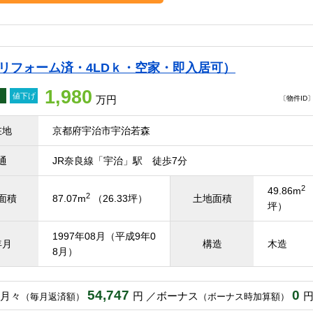
（リフォーム済・4LDｋ・空家・即入居可）
1,980
値下げ
万円
〔物件ID〕 
在地
京都府宇治市宇治若森
通
JR奈良線「宇治」駅 徒歩7分
2
49.86m
（
2
面積
87.07m
（26.33坪）
土地面積
坪）
1997年08月（平成9年0
年月
構造
木造
8月）
54,747
0
月々
円
ボーナス
（毎月返済額）
（ボーナス時加算額）