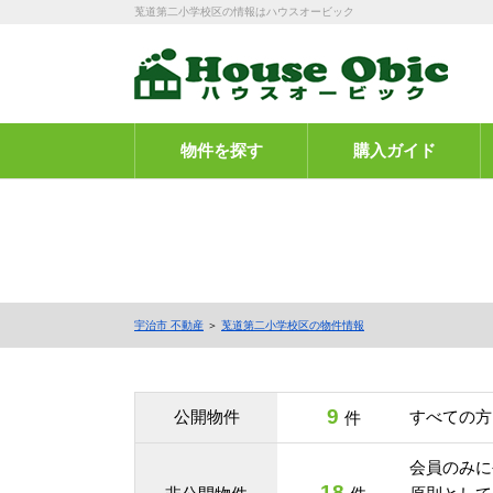
莵道第二小学校区の情報はハウスオービック
物件を探す
購入ガイド
宇治市 不動産
＞
莵道第二小学校区の物件情報
9
公開物件
すべての方
件
会員のみに
18