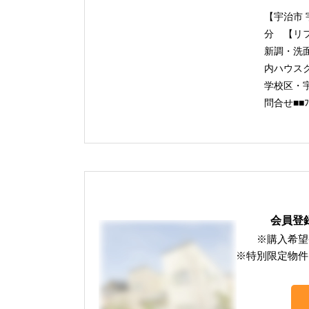
【宇治市 
分 【リ
新調・洗
内ハウス
学校区・宇
問合せ■■
会員登
※購入希望
※特別限定物件