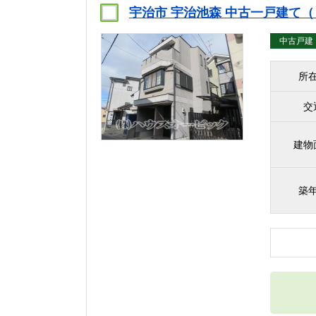
宇治市 宇治池森 中古一戸建て
中古戸建
所
交
建物
築