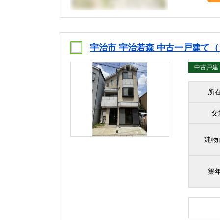
宇治市 宇治若森 中古一戸建て
中古戸建
所
交
建物
築