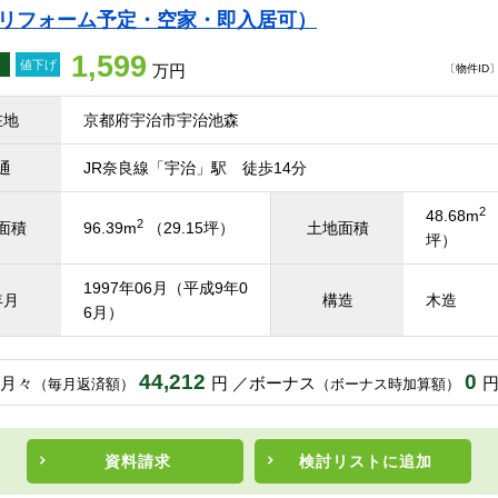
（リフォーム予定・空家・即入居可）
1,599
値下げ
万円
〔物件ID〕 
在地
京都府宇治市宇治池森
通
JR奈良線「宇治」駅 徒歩14分
2
48.68m
（
2
面積
96.39m
（29.15坪）
土地面積
坪）
1997年06月（平成9年0
年月
構造
木造
6月）
44,212
0
月々
円
ボーナス
（毎月返済額）
（ボーナス時加算額）
資料請求
検討リスト
に追加