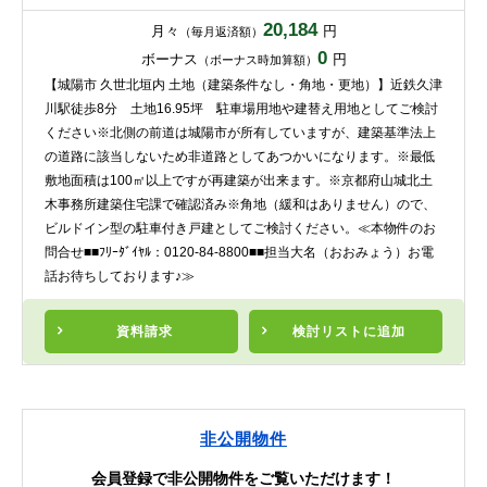
20,184
月々
円
（毎月返済額）
0
ボーナス
円
（ボーナス時加算額）
【城陽市 久世北垣内 土地（建築条件なし・角地・更地）】近鉄久津
川駅徒歩8分 土地16.95坪 駐車場用地や建替え用地としてご検討
ください※北側の前道は城陽市が所有していますが、建築基準法上
の道路に該当しないため非道路としてあつかいになります。※最低
敷地面積は100㎡以上ですが再建築が出来ます。※京都府山城北土
木事務所建築住宅課で確認済み※角地（緩和はありません）ので、
ビルドイン型の駐車付き戸建としてご検討ください。≪本物件のお
問合せ■■ﾌﾘｰﾀﾞｲﾔﾙ：0120-84-8800■■担当大名（おおみょう）お電
話お待ちしております♪≫
資料請求
検討リスト
に追加
非公開物件
会員登録で非公開物件をご覧いただけます！