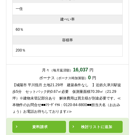
一住
建ぺい率
60％
容積率
200％
16,037
月々
円
（毎月返済額）
0
ボーナス
円
（ボーナス時加算額）
【城陽市 平川指月 土地21.29坪 建築条件なし 】近鉄久津川駅徒
歩5分 セットバック約0.67㎡必要 仮測量面積70.39㎡（21.29
坪）※建物未登記部分あり 解体費用は買主様が別途必要です。≪
本物件のお問合せ■■ﾌﾘｰﾀﾞｲﾔﾙ：0120-84-8800■■担当大名（おおみ
ょう）お電話お待ちしております♪≫
資料請求
検討リスト
に追加