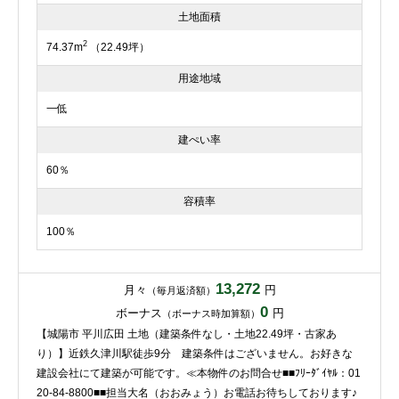
土地面積
2
74.37m
（22.49坪）
用途地域
一低
建ぺい率
60％
容積率
100％
13,272
月々
円
（毎月返済額）
0
ボーナス
円
（ボーナス時加算額）
【城陽市 平川広田 土地（建築条件なし・土地22.49坪・古家あ
り）】近鉄久津川駅徒歩9分 建築条件はございません。お好きな
建設会社にて建築が可能です。≪本物件のお問合せ■■ﾌﾘｰﾀﾞｲﾔﾙ：01
20-84-8800■■担当大名（おおみょう）お電話お待ちしております♪