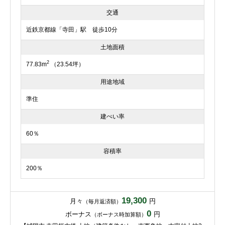
交通
近鉄京都線「寺田」駅 徒歩10分
土地面積
2
77.83m
（23.54坪）
用途地域
準住
建ぺい率
60％
容積率
200％
19,300
月々
円
（毎月返済額）
0
ボーナス
円
（ボーナス時加算額）