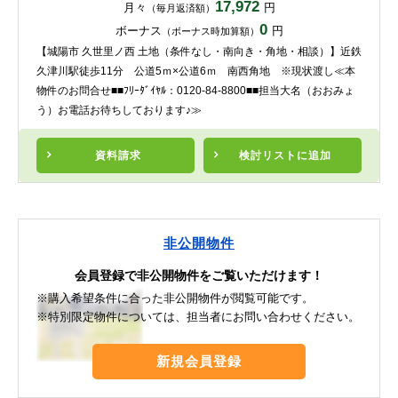
17,972
月々
円
（毎月返済額）
0
ボーナス
円
（ボーナス時加算額）
【城陽市 久世里ノ西 土地（条件なし・南向き・角地・相談）】近鉄
久津川駅徒歩11分 公道5ｍ×公道6ｍ 南西角地 ※現状渡し≪本
物件のお問合せ■■ﾌﾘｰﾀﾞｲﾔﾙ：0120-84-8800■■担当大名（おおみょ
う）お電話お待ちしております♪≫
資料請求
検討リスト
に追加
非公開物件
会員登録で非公開物件をご覧いただけます！
※購入希望条件に合った非公開物件が閲覧可能です。
※特別限定物件については、担当者にお問い合わせください。
新規会員登録