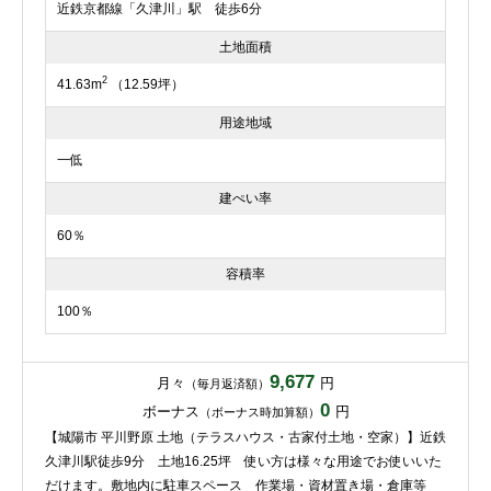
近鉄京都線「久津川」駅 徒歩6分
土地面積
2
41.63m
（12.59坪）
用途地域
一低
建ぺい率
60％
容積率
100％
9,677
月々
円
（毎月返済額）
0
ボーナス
円
（ボーナス時加算額）
【城陽市 平川野原 土地（テラスハウス・古家付土地・空家）】近鉄
久津川駅徒歩9分 土地16.25坪 使い方は様々な用途でお使いいた
だけます。敷地内に駐車スペース 作業場・資材置き場・倉庫等