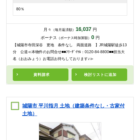
80％
16,037
月々
円
（毎月返済額）
0
ボーナス
円
（ボーナス時加算額）
【城陽市寺田深谷 更地 条件なし 両面道路 】JR城陽駅徒歩13
分 公道≪本物件のお問合せ■■ﾌﾘｰﾀﾞｲﾔﾙ：0120-84-8800■■担当大
名（おおみょう）お電話お待ちしております♪≫
資料請求
検討リスト
に追加
城陽市 平川指月 土地（建築条件なし・古家付
土地）