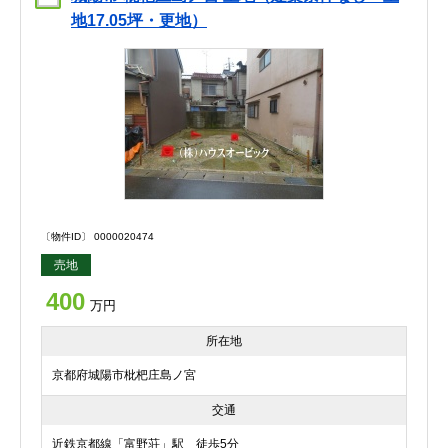
地17.05坪・更地）
〔物件ID〕 0000020474
売地
400
万円
所在地
京都府城陽市枇杷庄島ノ宮
交通
近鉄京都線「富野荘」駅 徒歩5分