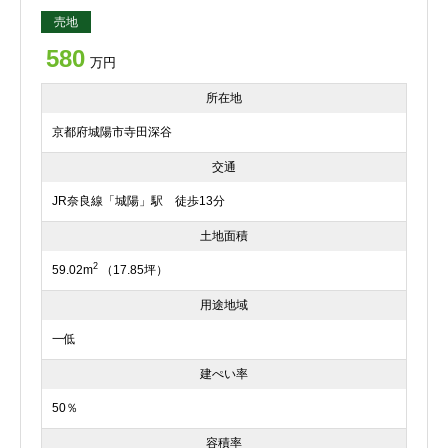
売地
580
万円
所在地
京都府城陽市寺田深谷
交通
JR奈良線「城陽」駅 徒歩13分
土地面積
2
59.02m
（17.85坪）
用途地域
一低
建ぺい率
50％
容積率