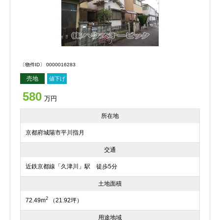
〔物件ID〕 0000016283
売地
値下げ
580
万円
所在地
京都府城陽市平川指月
交通
近鉄京都線「久津川」駅 徒歩5分
土地面積
2
72.49m
（21.92坪）
用途地域