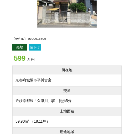
〔物件ID〕 0000018400
売地
値下げ
599
万円
所在地
京都府城陽市平川古宮
交通
近鉄京都線「久津川」駅 徒歩5分
土地面積
2
59.90m
（18.11坪）
用途地域