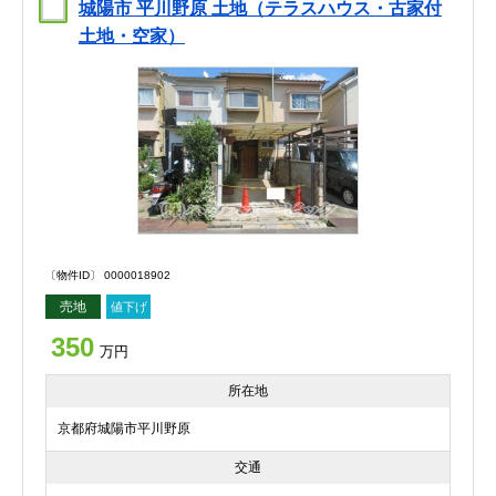
城陽市 平川野原 土地（テラスハウス・古家付
土地・空家）
〔物件ID〕 0000018902
売地
値下げ
350
万円
所在地
京都府城陽市平川野原
交通