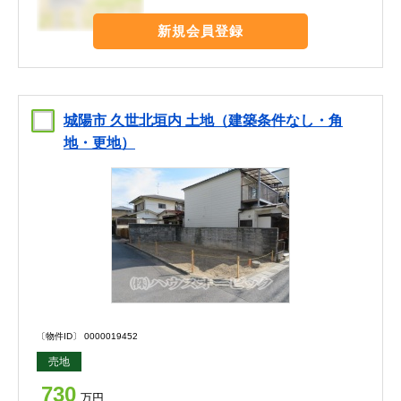
新規会員登録
城陽市 久世北垣内 土地（建築条件なし・角
地・更地）
〔物件ID〕 0000019452
売地
730
万円