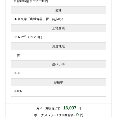
京都府城陽市市辺中垣内
交通
JR奈良線「山城青谷」駅 徒歩8分
土地面積
2
96.63m
（29.23坪）
用途地域
一住
建ぺい率
60％
容積率
200％
16,037
月々
円
（毎月返済額）
0
ボーナス
円
（ボーナス時加算額）