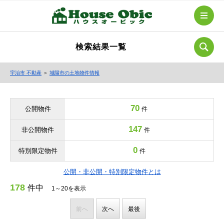
検索結果一覧
宇治市 不動産
＞
城陽市の土地物件情報
70
公開物件
件
147
非公開物件
件
0
特別限定物件
件
公開・非公開・特別限定物件とは
178
件中
1～20を表示
前へ
次へ
最後