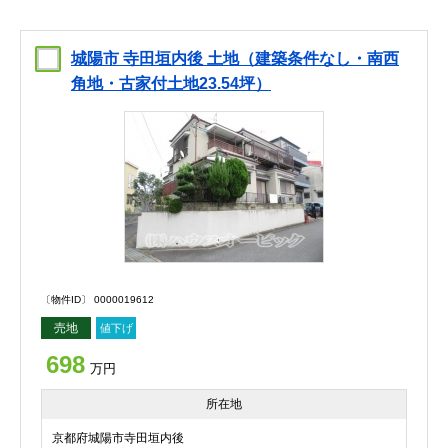
城陽市 寺田垣内後 土地（建築条件なし・南西
角地・古家付土地23.54坪）
〔物件ID〕 0000019612
売地
値下げ
698
万円
所在地
京都府城陽市寺田垣内後