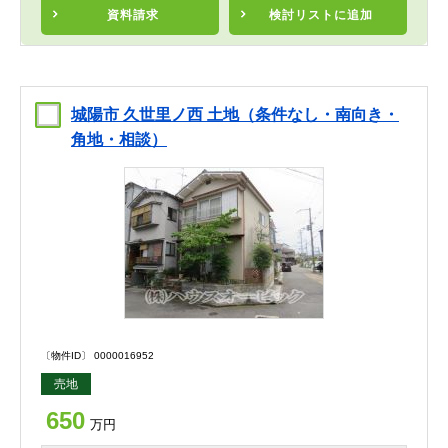
資料請求
検討リスト
に追加
城陽市 久世里ノ西 土地（条件なし・南向き・
角地・相談）
〔物件ID〕 0000016952
売地
650
万円