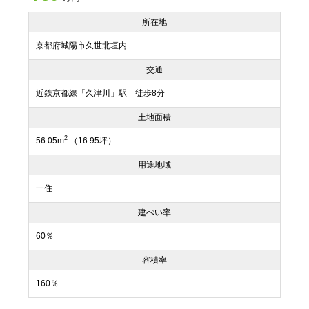
所在地
京都府城陽市久世北垣内
交通
近鉄京都線「久津川」駅 徒歩8分
土地面積
2
56.05m
（16.95坪）
用途地域
一住
建ぺい率
60％
容積率
160％