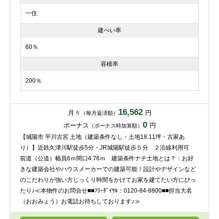
一住
建ぺい率
60％
容積率
200％
16,562
月々
円
（毎月返済額）
0
ボーナス
円
（ボーナス時加算額）
【城陽市 平川古宮 土地（建築条件なし・土地18.11坪・古家あ
り）】近鉄久津川駅徒歩5分・JR城陽駅徒歩５分 ２沿線利用可
前道（公道）幅員6ｍ間口4.76ｍ 建築条件ナチ土地とは？：お好
きな建築会社やハウスメーカーでの建築可能！設計やデザインなど
のこだわりが強い方じっくり時間をかけてお家を建てたい方にぴっ
たり♪≪本物件のお問合せ■■ﾌﾘｰﾀﾞｲﾔﾙ：0120-84-8800■■担当大名
（おおみょう）お電話お待ちしております♪≫