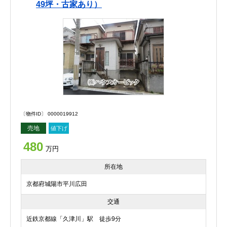
49坪・古家あり）
〔物件ID〕 0000019912
売地
値下げ
480
万円
所在地
京都府城陽市平川広田
交通
近鉄京都線「久津川」駅 徒歩9分