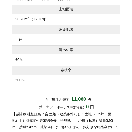
土地面積
2
56.73m
（17.16坪）
用途地域
一住
建ぺい率
60％
容積率
200％
11,060
月々
円
（毎月返済額）
0
ボーナス
円
（ボーナス時加算額）
【城陽市 枇杷庄島ノ宮 土地（建築条件なし・土地17.05坪・更
地）】近鉄富野荘駅徒歩5分 平坦地 北側（私道）幅員3.53
ｍ 接道5.45ｍ 建築条件はございません。お好きな建築会社にて