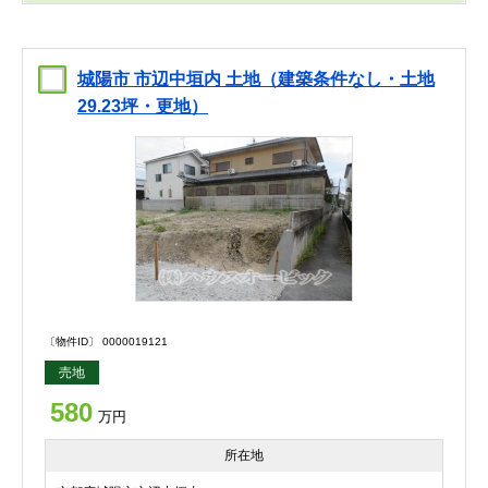
城陽市 市辺中垣内 土地（建築条件なし・土地
29.23坪・更地）
〔物件ID〕 0000019121
売地
580
万円
所在地