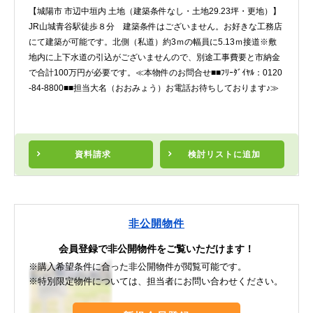
【城陽市 市辺中垣内 土地（建築条件なし・土地29.23坪・更地）】
JR山城青谷駅徒歩８分 建築条件はございません。お好きな工務店
にて建築が可能です。北側（私道）約3ｍの幅員に5.13ｍ接道※敷
地内に上下水道の引込がございませんので、別途工事費要と市納金
で合計100万円が必要です。≪本物件のお問合せ■■ﾌﾘｰﾀﾞｲﾔﾙ：0120
-84-8800■■担当大名（おおみょう）お電話お待ちしております♪≫
資料請求
検討リスト
に追加
非公開物件
会員登録で非公開物件をご覧いただけます！
※購入希望条件に合った非公開物件が閲覧可能です。
※特別限定物件については、担当者にお問い合わせください。