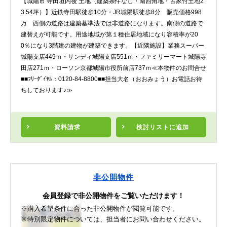
【城陽市 寺田垣内後 土地（建築条件なし・南西角地・古家付土地2
3.54坪）】近鉄寺田駅徒歩10分・JR城陽駅徒歩8分 販売価格998
万 西側の道路は建築基準法では非道路になります。南側の道路で
建替えが可能です。用途地域が第１種住居地域になり容積率が20
0％になり3階建の建物が建築できます。【近隣施設】業務スーパー
城陽支店449ｍ・サンディ城陽支店551ｍ・ファミリーマート城陽寺
田店271ｍ・ローソン京都城陽市役所前店737ｍ≪本物件のお問合せ
■■ﾌﾘｰﾀﾞｲﾔﾙ：0120-84-8800■■担当大名（おおみょう）お電話お待
ちしております♪≫
資料請求
検討リスト
に追加
非公開物件
会員登録で非公開物件をご覧いただけます！
※購入希望条件に合った非公開物件が閲覧可能です。
※特別限定物件については、担当者にお問い合わせください。