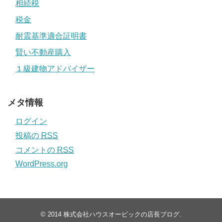
相続税
税金
耐震基準適合証明書
賢い不動産購入
１級建物アドバイザー
メタ情報
ログイン
投稿の
RSS
コメントの
RSS
WordPress.org
© 2014
株式会社ハウスオービックの店長ブログ
.