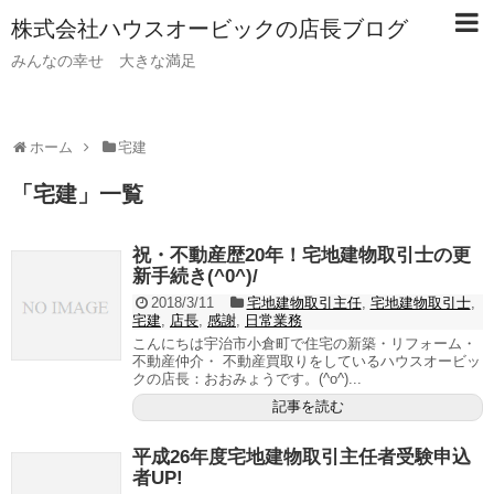
株式会社ハウスオービックの店長ブログ
みんなの幸せ 大きな満足
ホーム
宅建
「
宅建
」
一覧
祝・不動産歴20年！宅地建物取引士の更
新手続き(^0^)/
2018/3/11
宅地建物取引主任
,
宅地建物取引士
,
宅建
,
店長
,
感謝
,
日常業務
こんにちは宇治市小倉町で住宅の新築・リフォーム・
不動産仲介・ 不動産買取りをしているハウスオービッ
クの店長：おおみょうです。(^o^)...
記事を読む
平成26年度宅地建物取引主任者受験申込
者UP!