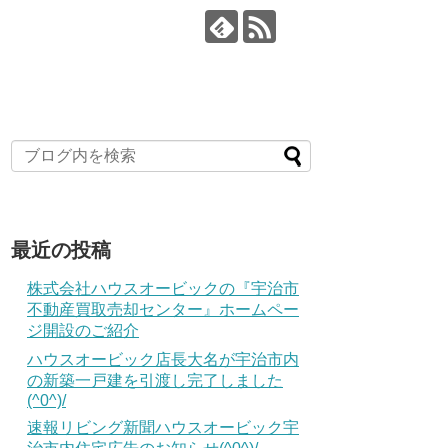
最近の投稿
株式会社ハウスオービックの『宇治市
不動産買取売却センター』ホームペー
ジ開設のご紹介
ハウスオービック店長大名が宇治市内
の新築一戸建を引渡し完了しました
(^0^)/
速報リビング新聞ハウスオービック宇