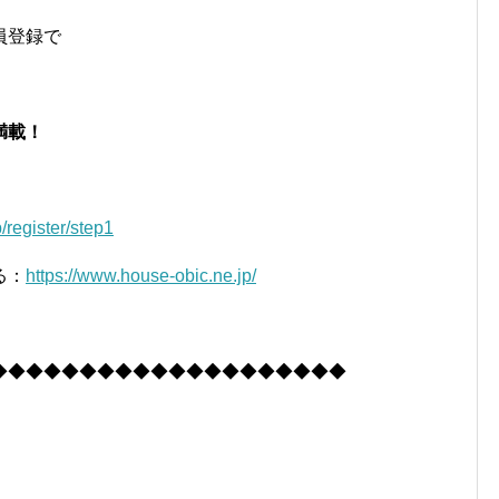
員登録で
満載！
/register/step1
る：
https://www.house-obic.ne.jp/
◆◆◆◆◆◆◆◆◆◆◆◆◆◆◆◆◆◆◆◆