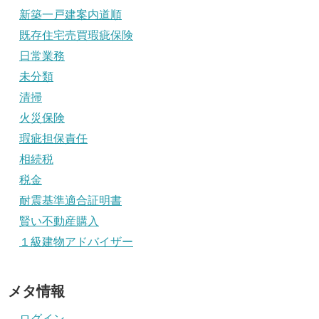
新築一戸建案内道順
既存住宅売買瑕疵保険
日常業務
未分類
清掃
火災保険
瑕疵担保責任
相続税
税金
耐震基準適合証明書
賢い不動産購入
１級建物アドバイザー
メタ情報
ログイン