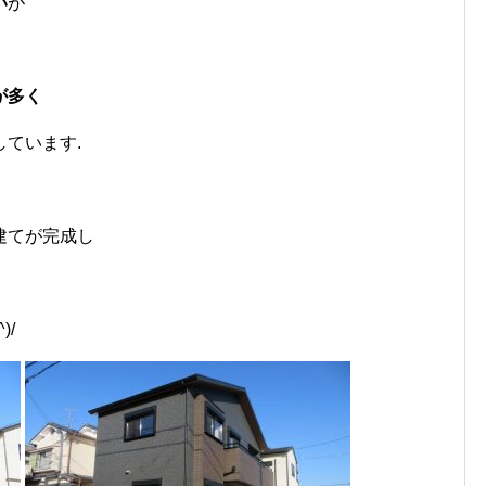
い
が
が多く
しています.
建てが完成し
。
)/