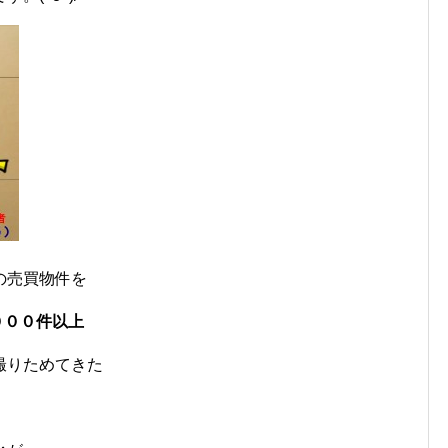
の売買物件を
０００
件以上
撮りためてきた
、