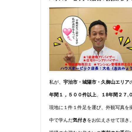
私が、
宇治市・城陽市・久御山エリア
年間１，５００件以上
、
１8年間２７,
現地に１件１件足を運び、外観写真を
中で学んだ
気付き
をお伝えさせて頂き