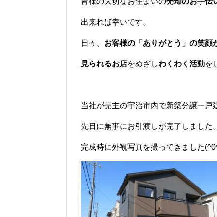
皆様の大切なお住まいの
売却のお手伝
出来れば幸いです。
日々、
お客様の「ありがとう」の笑顔
見られるお店
をめざし
わくわく活動
を
当社が売主の宇治市内で新築分譲一戸
先日に無事にお引渡しが完了しました
完成時に外観写真を撮ってきました(^0^