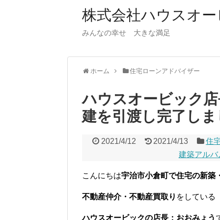
株式会社ハウスオー
みんなの幸せ 大きな満足
ホーム
住宅ローンアドバイザー
ハウスオービック店
建を引渡し完了しました
2021/4/12
2021/4/13
住
建築アルバ
こんにちは
宇治市小倉町で住宅の新築
不動産仲介・
不動産買取り
をしている
ハウスオービックの店長：おおみょう