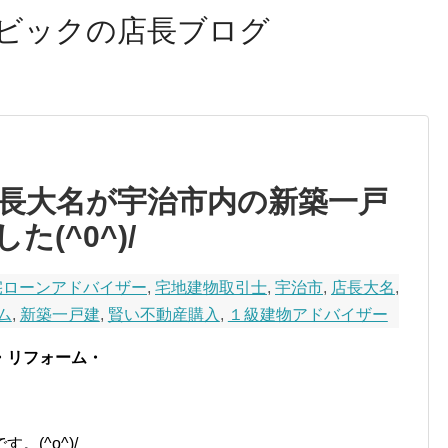
ビックの店長ブログ
長大名が宇治市内の新築一戸
(^0^)/
宅ローンアドバイザー
,
宅地建物取引士
,
宇治市
,
店長大名
,
ム
,
新築一戸建
,
賢い不動産購入
,
１級建物アドバイザー
・リフォーム・
です。(^o^)/