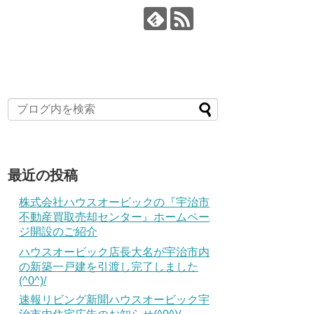
最近の投稿
株式会社ハウスオービックの『宇治市
不動産買取売却センター』ホームペー
ジ開設のご紹介
ハウスオービック店長大名が宇治市内
の新築一戸建を引渡し完了しました
(^0^)/
速報リビング新聞ハウスオービック宇