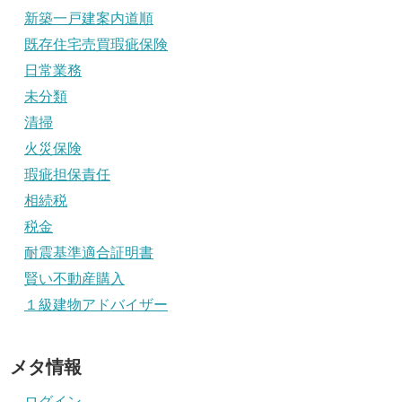
新築一戸建案内道順
既存住宅売買瑕疵保険
日常業務
未分類
清掃
火災保険
瑕疵担保責任
相続税
税金
耐震基準適合証明書
賢い不動産購入
１級建物アドバイザー
メタ情報
ログイン